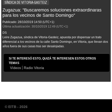
SÍNDICA DE VITORIA-GASTEIZ
Zugazua: ''Buscaremos soluciones extraordinaras
para los vecinos de Santo Domingo''
Publicado:
28/10/2019
14:50
(UTC+1)
Última actualización:
30/10/2019
12:49
(UTC+1)
DS
Leire Zugazua, síndica de Vitoria-Gasteiz, apuesta por dispensar un trato
diferencial a los vecinos de la calle Santo Domingo, en Vitoria, que llevan dos
años fuera de sus casas tras ser desalojadas.
SI TE INTERESÓ ESTO, QUIZÁ TE INTERESEN ESTOS OTROS
TEMAS
Vídeos
Radio Vitoria
© EITB - 2026