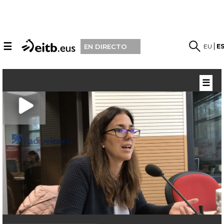
☰
EU
E
EN DIRECTO
☰