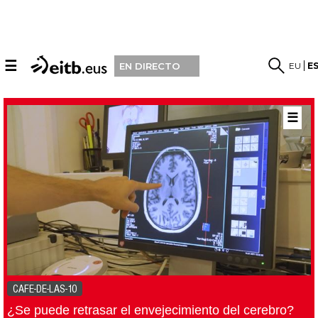
☰
EU
E
EN DIRECTO
☰
CAFE-DE-LAS-10
¿Se puede retrasar el envejecimiento del cerebro?