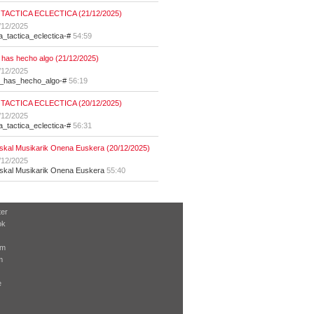
 TACTICA ECLECTICA (21/12/2025)
/12/2025
la_tactica_eclectica-#
54:59
 has hecho algo (21/12/2025)
/12/2025
t_has_hecho_algo-#
56:19
 TACTICA ECLECTICA (20/12/2025)
/12/2025
la_tactica_eclectica-#
56:31
skal Musikarik Onena Euskera (20/12/2025)
/12/2025
skal Musikarik Onena Euskera
55:40
ter
ok
am
m
e