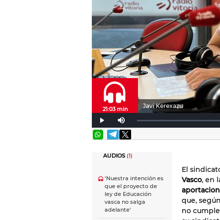
Javi Kerexazu
21:03 min
AUDIOS
(1)
El sindica
‘Nuestra intención es
Vasco
, en 
que el proyecto de
aportacion
ley de Educación
que, segú
vasca no salga
no cumple 
adelante’