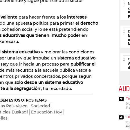
to defiende y sigue priorizando al sector
N
¿
t
p
 valiente
para hacer frente a los
intereses
ido una apuesta política para primar el
derecho
a cohesión social y lo se está pretendiendo
s educativas que tienen mucho poder
en
M
e
Kerexazu.
M
l sistema educativo
y mejorar las condiciones
 ser una ley que impulse un
sistema educativo
. Hay que ir hacia un proceso para
publificar el
A
d
de más recursos a la escuela pública vasca e
 centros privados concertados, porque según
lan que
solo desde un sistema educativo
AUD
te a la segregación
', ha recordado.
Tú
RESEN ESTOS OTROS TEMAS
04
ias País Vasco
Sociedad
#-
ticias Euskadi
Educación Hoy
Tú
ilas
28
#-