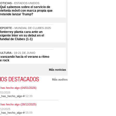
OTICIAS
ESTADOS UNIDOS
Qué sabemos sobre el servicio de
elefonía móvil con marca propia que
retende lanzar Trump?
DEPORTE
MUNDIAL DE CLUBES 2025
onterrey planta cara ante un
xigente Inter en su debut en el
undial de Clubes (1-1)
CULTURA
19-21 DE JUNIO
vanzando hacia el verano a ritmo
e rock
Más noticias
IOS DESTACADOS
Más audios
 has hecho algo (04/01/2026)
/01/2026
t_has_hecho_algo-#
52:39
 has hecho algo (28/12/2025)
/12/2025
t_has_hecho_algo-#
55:09