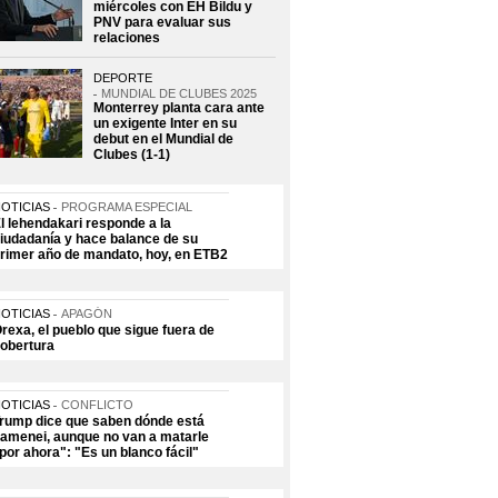
miércoles con EH Bildu y
PNV para evaluar sus
relaciones
DEPORTE
MUNDIAL DE CLUBES 2025
Monterrey planta cara ante
un exigente Inter en su
debut en el Mundial de
Clubes (1-1)
OTICIAS
PROGRAMA ESPECIAL
l lehendakari responde a la
iudadanía y hace balance de su
rimer año de mandato, hoy, en ETB2
OTICIAS
APAGÓN
rexa, el pueblo que sigue fuera de
obertura
OTICIAS
CONFLICTO
rump dice que saben dónde está
amenei, aunque no van a matarle
por ahora": "Es un blanco fácil"