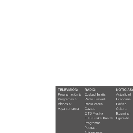
TELEVISIÓN:
RADIO:
NOTICIAS:
Programación tv
Euskadi Irratia
Actualidad
Programas tv
Radio Euskadi
Economía
Vídeos tv
Radio Vitoria
Política
Vaya semanita
Gaztea
Cultura
EITB Musika
Ikusmiran
EiTB Euskal Kantak
Eguraldia
Programas
Podcast
Artxipelagoa