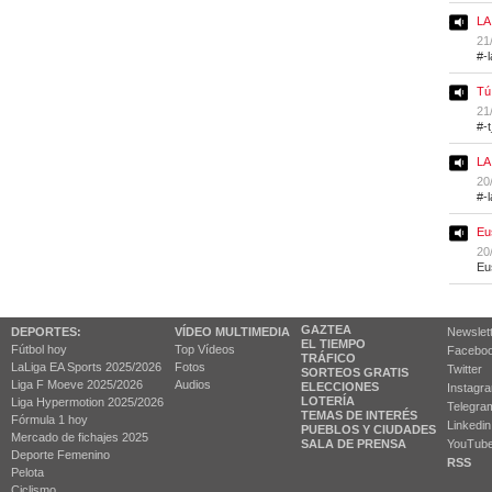
LA
21
#-
Tú
21
#-
LA
20
#-
Eu
20
Eu
GAZTEA
DEPORTES:
VÍDEO MULTIMEDIA
Newslet
EL TIEMPO
Fútbol hoy
Top Vídeos
Facebo
TRÁFICO
LaLiga EA Sports 2025/2026
Fotos
Twitter
SORTEOS GRATIS
Liga F Moeve 2025/2026
Audios
ELECCIONES
Instagr
LOTERÍA
Liga Hypermotion 2025/2026
Telegra
TEMAS DE INTERÉS
Fórmula 1 hoy
Linkedin
PUEBLOS Y CIUDADES
Mercado de fichajes 2025
SALA DE PRENSA
YouTub
Deporte Femenino
RSS
Pelota
Ciclismo