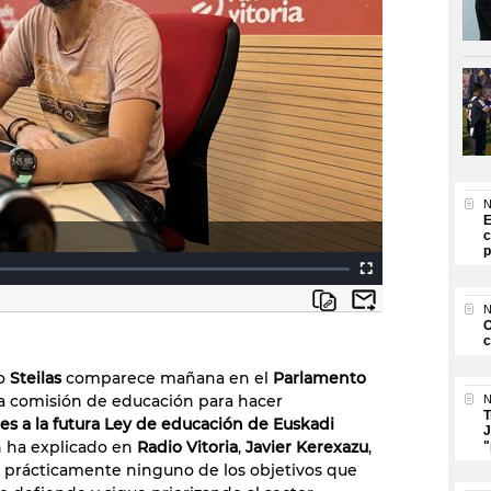
N
E
c
p
N
O
c
to
Steilas
comparece mañana en el
Parlamento
la comisión de educación para hacer
N
T
es a la futura Ley de educación de Euskadi
J
n ha explicado en
Radio Vitoria
,
Javier Kerexazu
,
"
prácticamente ninguno de los objetivos que