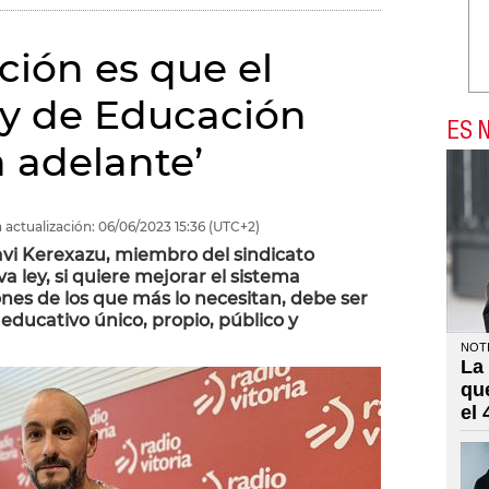
ción es que el
ey de Educación
ES N
 adelante’
 actualización:
06/06/2023
15:36
(UTC+2)
Javi Kerexazu, miembro del sindicato
a ley, si quiere mejorar el sistema
ones de los que más lo necesitan, debe ser
educativo único, propio, público y
NOTI
La
qu
el