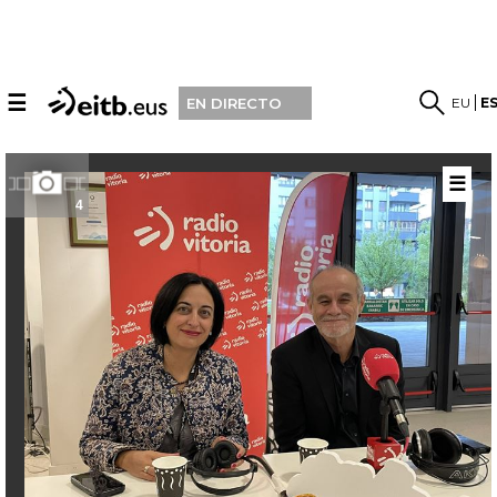
☰
EU
E
EN DIRECTO
☰
4