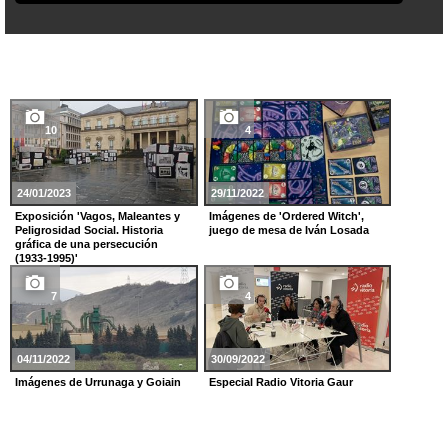
10
4
24/01/2023
29/11/2022
Exposición 'Vagos, Maleantes y
Imágenes de 'Ordered Witch',
Peligrosidad Social. Historia
juego de mesa de Iván Losada
gráfica de una persecución
(1933-1995)'
7
4
04/11/2022
30/09/2022
Imágenes de Urrunaga y Goiain
Especial Radio Vitoria Gaur