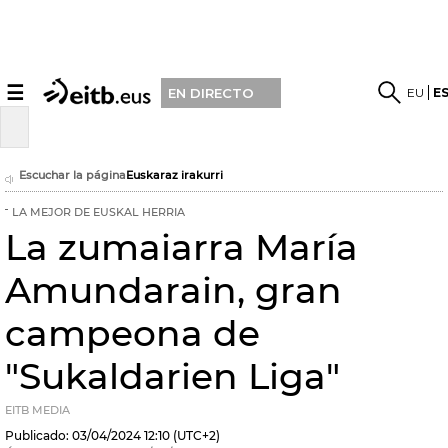
☰
EU
E
EN DIRECTO
Escuchar la página
Euskaraz irakurri
LA MEJOR DE EUSKAL HERRIA
La zumaiarra María
Amundarain, gran
campeona de
"Sukaldarien Liga"
EITB MEDIA
Publicado:
03/04/2024
12:10
(UTC+2)