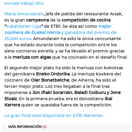
euroak irabazi ditu
María Amundarain
,
jefa de patida del restaurante Arzak,
es la gran
campeona
de la
competición de cocina
"
Sukaldarien Liga
"
de ETB1. Se alza así como
mejor
cocinera de Euskal Herria
y ganadora del premio de
25.000 euros
. Amundarain ha sido la única concursante
que ha estado durante toda la competición entre los
siete cocineros estrella, y se ha llevado el premio gracias
a la
merluza con algas
que ha cocinado en el desafío final.
El segundo mejor plato ha sido la merluza con kokotxas
del gernikarra
Eneko Ordorika
. La merluza Koxkera del
cocinero de
Oier Bonetbelche
, de Aiherra, ha sido el
tercer mejor plato. Los tres llegaban a la final tras
imponerse a
Jon Iñaki Sorarrain, Baladi Goiburu y Jone
Etxaiz
. En la primera prueba, era el donostiarra
Ibai
Karrera
quien se quedaba fuera de la competición.
La gran final está disponible en EITB Nahieran.
MÁS INFORMACIÓN
(2)