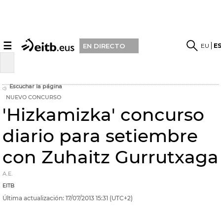
☰
EU
E
EN DIRECTO
Escuchar la página
NUEVO CONCURSO
'Hizkamizka' concurso
diario para setiembre
con Zuhaitz Gurrutxaga
A.E.
EITB
Última actualización:
17/07/2013
15:31
(UTC+2)