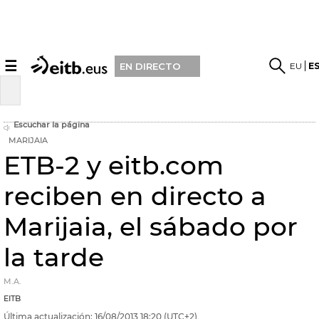
☰
EU
E
EN DIRECTO
Escuchar la página
MARIJAIA
ETB-2 y eitb.com
reciben en directo a
Marijaia, el sábado por
la tarde
M.A.
EITB
Última actualización:
16/08/2013
18:20
(UTC+2)