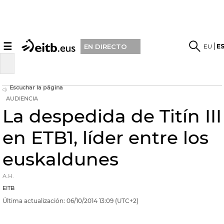
☰
EU
E
EN DIRECTO
Escuchar la página
AUDIENCIA
La despedida de Titín III
en ETB1, líder entre los
euskaldunes
A.H.
EITB
Última actualización:
06/10/2014
13:09
(UTC+2)