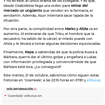
Y no es éste, el único drama de los Etxegarai. Y es que,
desde Osakidetza llega una orden para
retirar del
mercado un ungüento
que venden en la farmacia, el
sendamin. Además, Asun intentará sacar tajada de la
situación.
Por otra parte, la complicidad entre
Marko y Alizia
va en
aumento. Al enterarse de que Triku, el hombre que la
secuestró, ha salido de la cárcel, el miedo puede con
Alizia y le llevará a tomar algunas decisiones equivocadas.
Finalmente,
Kepa
, a sabiendas de que la policía busca a
Bárbara, querrá dar el último golpe y engañará a Lukas
con información privilegiada y convenciéndole de que
Bárbara está loca. ¿Lo conseguirá?
Este martes, 21 de octubre, sabremos cómo siguen estas
historias en 'Goenkale', a las 22:15 horas en ETB1 y
eitb.eus
.
MÁS INFORMACIÓN
(1)
'Goenkale' eitb.eus-en