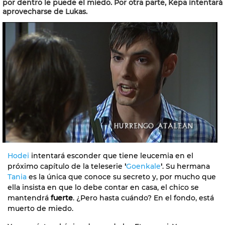
por dentro le puede el miedo. Por otra parte, Kepa intentará
aprovecharse de Lukas.
Hodei
intentará esconder que tiene leucemia en el
próximo capítulo de la teleserie
'
Goenkale
'
. Su hermana
Tania
es la única que conoce su secreto y, por mucho que
ella insista en que lo debe contar en casa, el chico se
mantendrá
fuerte
. ¿Pero hasta cuándo? En el fondo, está
muerto de miedo.