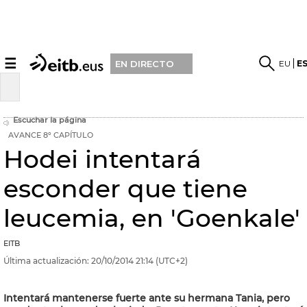
☰
EU
E
EN DIRECTO
Escuchar la página
AVANCE 8º CAPÍTULO
Hodei intentará
esconder que tiene
leucemia, en 'Goenkale'
EITB
Última actualización:
20/10/2014
21:14
(UTC+2)
Intentará mantenerse fuerte ante su hermana Tania, pero