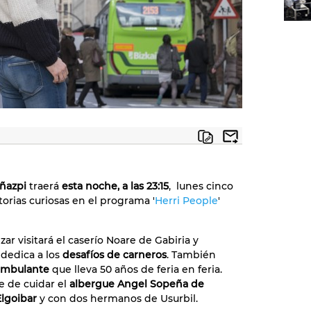
ñazpi
traerá
esta noche, a las 23:15
, lunes cinco
torias curiosas en el programa '
Herri People
'
ar visitará el caserío Noare de Gabiria y
 dedica a los
desafíos de carneros
. También
ambulante
que lleva 50 años de feria en feria.
e de cuidar el
albergue Angel Sopeña de
lgoibar
y con dos hermanos de Usurbil.