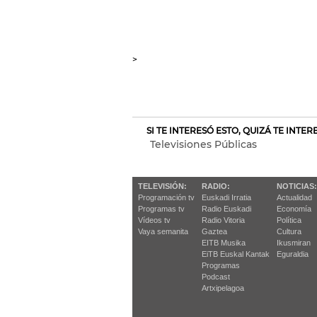
>
SI TE INTERESÓ ESTO, QUIZÁ TE INTE
Televisiones Públicas
TELEVISIÓN:
RADIO:
NOTICIAS:
Programación tv
Euskadi Irratia
Actualidad
Programas tv
Radio Euskadi
Economía
Vídeos tv
Radio Vitoria
Política
Vaya semanita
Gaztea
Cultura
EITB Musika
Ikusmiran
EiTB Euskal Kantak
Eguraldia
Programas
Podcast
Artxipelagoa