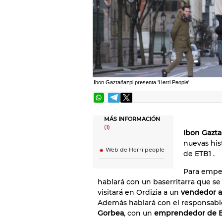
Ibon Gaztañazpi presenta 'Herri People'
MÁS INFORMACIÓN
(1)
Ibon Gazta
nuevas his
Web de Herri people
de ETB1
.
Para empez
hablará con un baserritarra que se
visitará en Ordizia a un
vendedor 
Además hablará con el responsabl
Gorbea
, con un
emprendedor de E