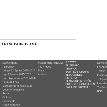
RESEN ESTOS OTROS TEMAS
GAZTEA
DEPORTES:
VÍDEO MULTIMEDIA
Newslet
EL TIEMPO
Fútbol hoy
Top Vídeos
Facebo
TRÁFICO
LaLiga EA Sports 2025/2026
Fotos
Twitter
SORTEOS GRATIS
Liga F Moeve 2025/2026
Audios
ELECCIONES
Instagr
LOTERÍA
Liga Hypermotion 2025/2026
Telegra
TEMAS DE INTERÉS
Fórmula 1 hoy
Linkedin
PUEBLOS Y CIUDADES
Mercado de fichajes 2025
SALA DE PRENSA
YouTub
Deporte Femenino
RSS
Pelota
Ciclismo
Baloncesto
Otros deportes