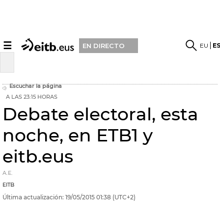
☰
EU
E
EN DIRECTO
Escuchar la página
A LAS 23:15 HORAS
Debate electoral, esta
noche, en ETB1 y
eitb.eus
A.E.
EITB
Última actualización:
19/05/2015
01:38
(UTC+2)