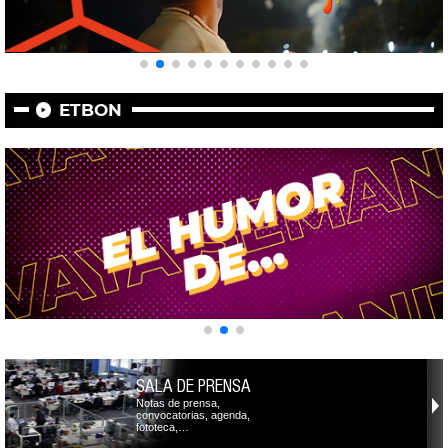
ETBON
SALA DE PRENSA
Notas de prensa,
convocatorias, agenda,
fototeca,…