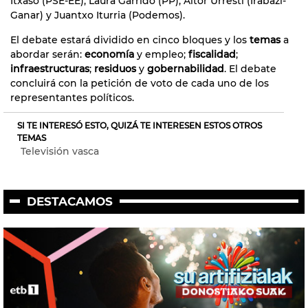
Itxaso (PSE-EE), Laura Garrido (PP), Aitor Urresti (Irabazi-
Ganar) y Juantxo Iturria (Podemos).
El debate estará dividido en cinco bloques y los
temas
a
abordar serán:
economía
y empleo;
fiscalidad
;
infraestructuras
;
residuos
y
gobernabilidad
. El debate
concluirá con la petición de voto de cada uno de los
representantes políticos.
SI TE INTERESÓ ESTO, QUIZÁ TE INTERESEN ESTOS OTROS
TEMAS
Televisión vasca
DESTACAMOS