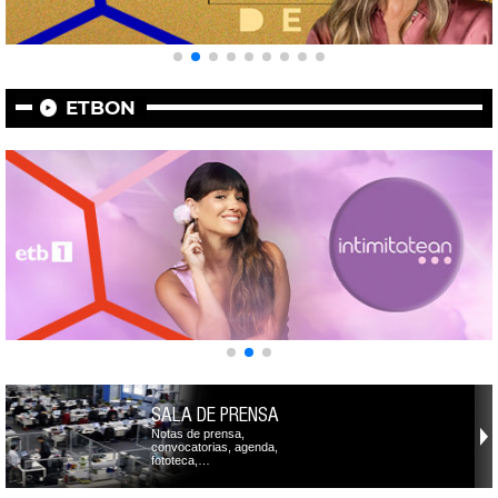
ETBON
SALA DE PRENSA
Notas de prensa,
convocatorias, agenda,
fototeca,…