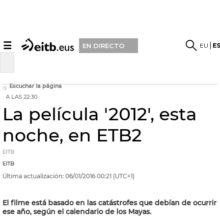
☰
EU
E
EN DIRECTO
Escuchar la página
A LAS 22:30
La película '2012', esta
noche, en ETB2
EITB
EITB
Última actualización:
06/01/2016
00:21
(UTC+1)
El filme está basado en las catástrofes que debían de ocurrir
ese año, según el calendario de los Mayas.