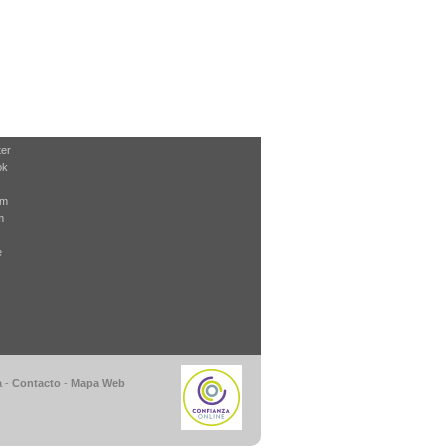
ter
ok
am
m
e
a
-
Contacto
-
Mapa Web