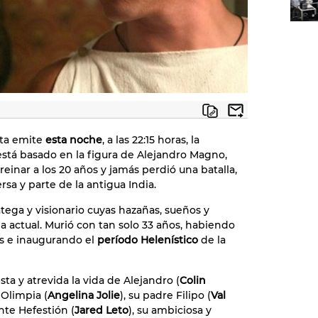
sta emite
esta noche
, a las 22:15 horas, la
 está basado en la figura de Alejandro Magno,
einar a los 20 años y jamás perdió una batalla,
sa y parte de la antigua India.
ega y visionario cuyas hazañas, sueños y
ia actual. Murió con tan solo 33 años, habiendo
es e inaugurando el
período Helenístico
de la
ta y atrevida la vida de Alejandro (
Colin
 Olimpia (
Angelina Jolie
), su padre Filipo (
Val
te Hefestión (
Jared Leto
), su ambiciosa y