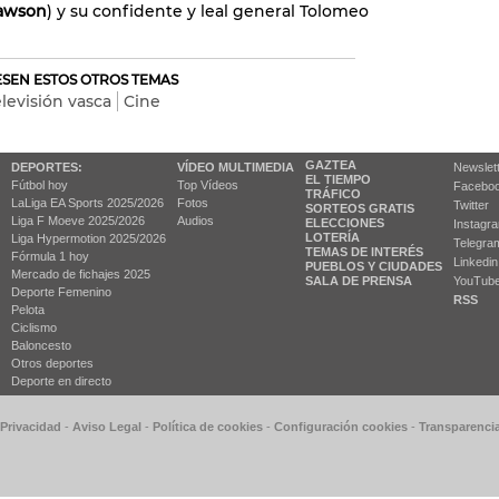
Dawson
) y su confidente y leal general Tolomeo
RESEN ESTOS OTROS TEMAS
elevisión vasca
Cine
GAZTEA
DEPORTES:
VÍDEO MULTIMEDIA
Newslet
EL TIEMPO
Fútbol hoy
Top Vídeos
Facebo
TRÁFICO
LaLiga EA Sports 2025/2026
Fotos
Twitter
SORTEOS GRATIS
Liga F Moeve 2025/2026
Audios
ELECCIONES
Instagr
LOTERÍA
Liga Hypermotion 2025/2026
Telegra
TEMAS DE INTERÉS
Fórmula 1 hoy
Linkedin
PUEBLOS Y CIUDADES
Mercado de fichajes 2025
SALA DE PRENSA
YouTub
Deporte Femenino
RSS
Pelota
Ciclismo
Baloncesto
Otros deportes
Deporte en directo
 Privacidad
-
Aviso Legal
-
Política de cookies
-
Configuración cookies
-
Transparenci