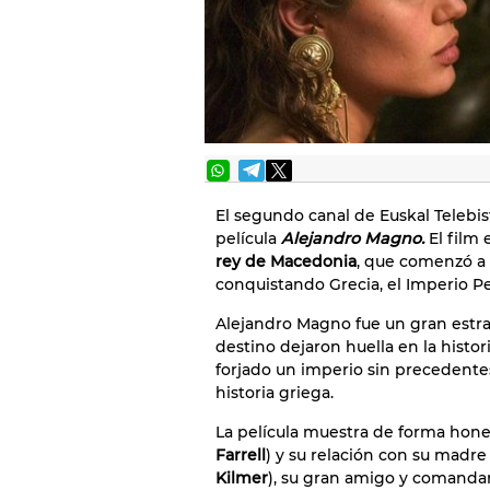
El segundo canal de Euskal Telebi
película
Alejandro Magno.
El film
rey de Macedonia
, que comenzó a r
conquistando Grecia, el Imperio Per
Alejandro Magno fue un gran estrat
destino dejaron huella en la histor
forjado un imperio sin precedent
historia griega.
La película muestra de forma hones
Farrell
) y su relación con su madre
Kilmer
), su gran amigo y comandan