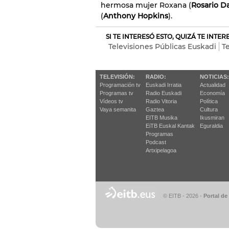
hermosa mujer Roxana (
Rosario 
(
Anthony Hopkins
).
SI TE INTERESÓ ESTO, QUIZÁ TE INTE
Televisiones Públicas Euskadi
T
TELEVISIÓN:
RADIO:
NOTICIAS:
Programación tv
Euskadi Irratia
Actualidad
Programas tv
Radio Euskadi
Economía
Vídeos tv
Radio Vitoria
Política
Vaya semanita
Gaztea
Cultura
EITB Musika
Ikusmiran
EiTB Euskal Kantak
Eguraldia
Programas
Podcast
Artxipelagoa
© EITB - 2026
-
Portal de