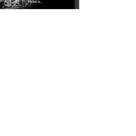
fototeca,…