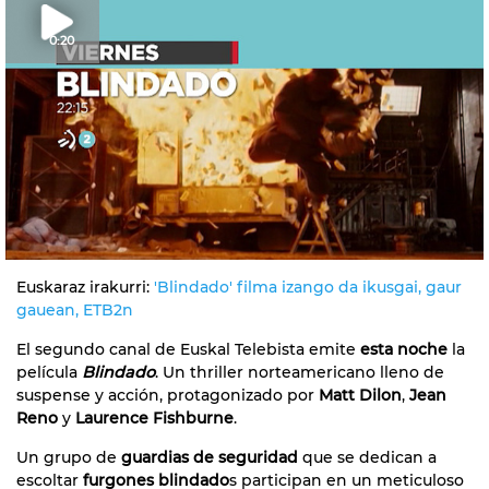
0:20
Euskaraz irakurri:
'Blindado' filma izango da ikusgai, gaur
gauean, ETB2n
El segundo canal de Euskal Telebista emite
esta noche
la
película
Blindado
. Un thriller norteamericano lleno de
suspense y acción, protagonizado por
Matt Dilon
,
Jean
Reno
y
Laurence Fishburne
.
Un grupo de
guardias de seguridad
que se dedican a
escoltar
furgones blindado
s participan en un meticuloso