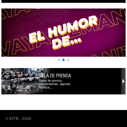
SALA DE PRENSA
Notas de prensa,
convocatorias, agenda,
fototeca,…
© EITB - 2026