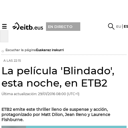
☰
EU
E
EN DIRECTO
Escuchar la página
Euskaraz irakurri
A LAS 22:15
La película 'Blindado',
esta noche, en ETB2
Última actualización:
29/01/2016
08:00
(UTC+1)
ETB2 emite este thriller lleno de suspense y acción,
protagonizado por Matt Dilon, Jean Reno y Laurence
Fishburne.