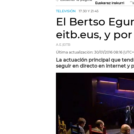
Euskaraz irakurri
TELEVISIÓN
17:30 Y 21:45
El Bertso Egun
eitb.eus, y po
A.E.|EITB
Última actualización:
30/01/2016
08:16
(UTC+
La actuación principal que tendr
seguir en directo en internet y p