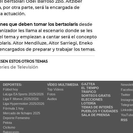
l bertsolari Odei Barroso 2zio. Aitziber
 por otra parte, será la encargada de
la actuación.
ones que deben tomar los bertsolaris
desde
anizador les llama al escenario donde se les
l tema y empiezan a cantar será el concepto
laris. Aitor Mendiluze, Aitor Sarriegi, Eneko
encargados de preparar y trabajar los temas.
RESEN ESTOS OTROS TEMAS
eries de Televisión
GAZTEA
DEPORTES:
VÍDEO MULTIMEDIA
Newslet
EL TIEMPO
Fútbol hoy
Top Vídeos
Facebo
TRÁFICO
LaLiga EA Sports 2025/2026
Fotos
Twitter
SORTEOS GRATIS
Liga F Moeve 2025/2026
Audios
ELECCIONES
Instagr
LOTERÍA
Liga Hypermotion 2025/2026
Telegra
TEMAS DE INTERÉS
Fórmula 1 hoy
Linkedin
PUEBLOS Y CIUDADES
Mercado de fichajes 2025
SALA DE PRENSA
YouTub
Deporte Femenino
RSS
Pelota
Ciclismo
Baloncesto