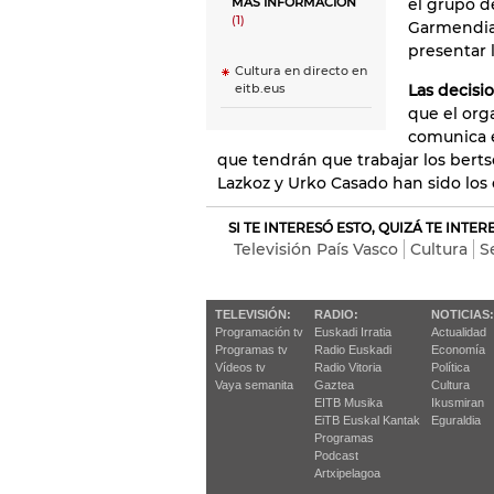
el grupo de
MÁS INFORMACIÓN
(1)
Garmendia,
presentar 
Cultura en directo en
Las decisi
eitb.eus
que el org
comunica e
que tendrán que trabajar los bertso
Lazkoz y Urko Casado han sido los 
SI TE INTERESÓ ESTO, QUIZÁ TE INTE
Televisión País Vasco
Cultura
S
TELEVISIÓN:
RADIO:
NOTICIAS:
Programación tv
Euskadi Irratia
Actualidad
Programas tv
Radio Euskadi
Economía
Vídeos tv
Radio Vitoria
Política
Vaya semanita
Gaztea
Cultura
EITB Musika
Ikusmiran
EiTB Euskal Kantak
Eguraldia
Programas
Podcast
Artxipelagoa