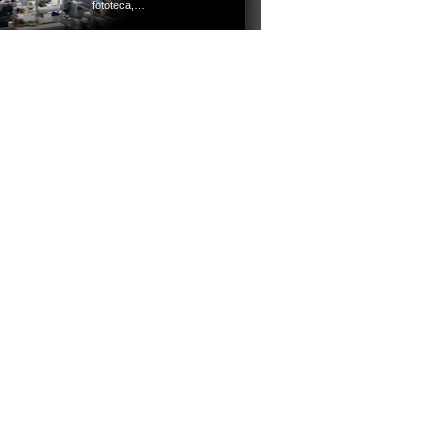
fototeca,…