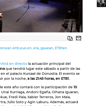
zenean eitb.eus-en, eta, gauean, ETB1en
mitirá en directo
la actuación principal del
una
que tendrá lugar este sábado a partir de las
en el palacio Kursaal de Donostia. El evento se
ir por la noche,
a las 21:45 horas, en ETB1
.
de este año contará con la participación de
10
: Unai Iturriaga, Andoni Egaña, Oihana Iguaran,
kue, Fredi Paia, Xabier Terreros, Jon Maia,
tra, Julio Soto y Agin Laburu. Además, actuará