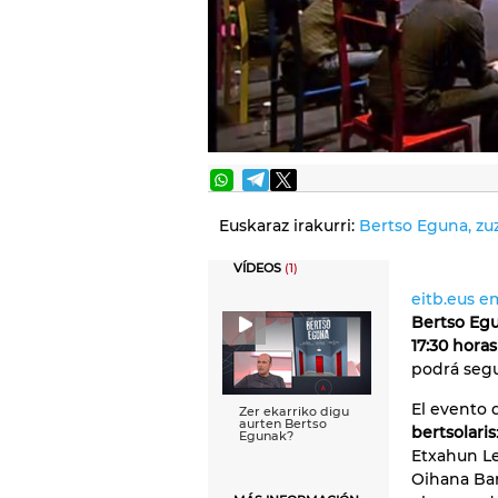
Euskaraz irakurri:
Bertso Eguna, zu
VÍDEOS
(1)
eitb.eus e
Bertso Eg
17:30 horas
podrá segu
El evento 
Zer ekarriko digu
aurten Bertso
bertsolaris
Egunak?
Etxahun Le
Oihana Bar