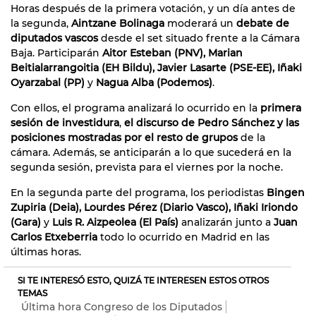
Horas después de la primera votación, y un día antes de
la segunda,
Aintzane Bolinaga
moderará un
debate de
diputados vascos
desde el set situado frente a la Cámara
Baja. Participarán
Aitor Esteban (PNV), Marian
Beitialarrangoitia (EH Bildu), Javier Lasarte (PSE-EE), Iñaki
Oyarzabal (PP)
y
Nagua Alba (Podemos)
.
Con ellos, el programa analizará lo ocurrido en la
primera
sesión de investidura
,
el discurso de Pedro Sánchez y las
posiciones mostradas por el resto de grupos
de la
cámara. Además, se anticiparán a lo que sucederá en la
segunda sesión, prevista para el viernes por la noche.
En la segunda parte del programa, los periodistas
Bingen
Zupiria (Deia), Lourdes Pérez (Diario Vasco), Iñaki Iriondo
(Gara)
y
Luis R. Aizpeolea (El País)
analizarán junto a
Juan
Carlos Etxeberria
todo lo ocurrido en Madrid en las
últimas horas.
SI TE INTERESÓ ESTO, QUIZÁ TE INTERESEN ESTOS OTROS
TEMAS
Última hora Congreso de los Diputados