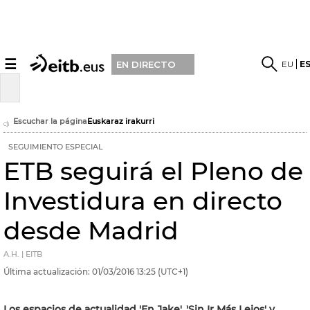
☰
EU
E
EN DIRECTO
Escuchar la página
Euskaraz irakurri
SEGUIMIENTO ESPECIAL
ETB seguirá el Pleno de
Investidura en directo
desde Madrid
A.H. | EITB
Última actualización:
01/03/2016
13:25
(UTC+1)
Los espacios de actualidad 'En Jake', 'Sin Ir Más Lejos' y