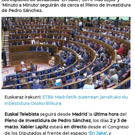
'Minuto a Minuto' seguirán de cerca el Pleno de Investidura
de Pedro Sánchez.
Euskaraz irakurri:
ETBk Madriletik zuzenean jarraituko du
Inbestidura Osoko Bilkura
Euskal Telebista
seguirá desde
Madrid
la
última hora
del
Pleno de Investidura de Pedro Sánchez
, los días
2 y 3 de
marzo
.
Xabier Lapitz
estará
en directo
desde el Congreso
de los Diputados al frente del espacio '
En Jake
', y