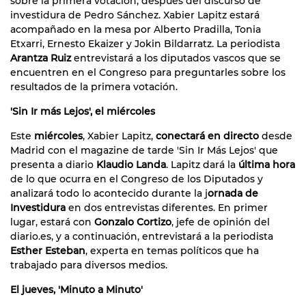
sobre la primera votación, después del discurso de
investidura de Pedro Sánchez. Xabier Lapitz estará
acompañado en la mesa por Alberto Pradilla, Tonia
Etxarri, Ernesto Ekaizer y Jokin Bildarratz. La periodista
Arantza Ruiz
entrevistará a los diputados vascos que se
encuentren en el Congreso para preguntarles sobre los
resultados de la primera votación.
'Sin Ir más Lejos', el miércoles
Este
miércoles
, Xabier Lapitz,
conectará en directo
desde
Madrid con el magazine de tarde 'Sin Ir Más Lejos' que
presenta a diario
Klaudio Landa
. Lapitz dará la
última hora
de lo que ocurra en el Congreso de los Diputados y
analizará todo lo acontecido durante la j
ornada de
Investidura
en dos entrevistas diferentes. En primer
lugar, estará con
Gonzalo Cortizo
, jefe de opinión del
diario.es, y a continuación, entrevistará a la periodista
Esther Esteban
, experta en temas políticos que ha
trabajado para diversos medios.
El jueves, 'Minuto a Minuto'