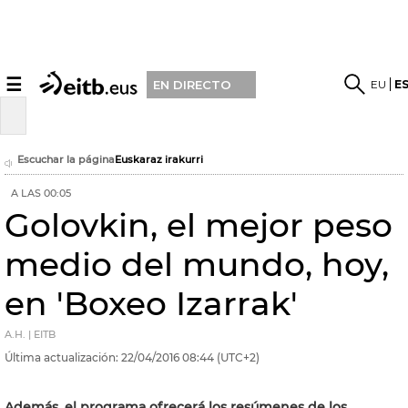
☰
EU
E
EN DIRECTO
Escuchar la página
Euskaraz irakurri
A LAS 00:05
Golovkin, el mejor peso
medio del mundo, hoy,
en 'Boxeo Izarrak'
A.H. | EITB
Última actualización:
22/04/2016
08:44
(UTC+2)
Además, el programa ofrecerá los resúmenes de los