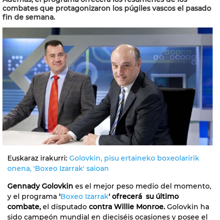
combates que protagonizaron los púgiles vascos el pasado
fin de semana.
Euskaraz irakurri:
Golovkin, pisu ertaineko boxeolaririk
onena, 'Boxeo Izarrak' saioan
Gennady Golovkin
es el mejor peso medio del momento,
y el programa
'
Boxeo Izarrak
' ofrecerá su último
combate,
el disputado
contra Willie Monroe.
Golovkin ha
sido campeón mundial en dieciséis ocasiones y posee el