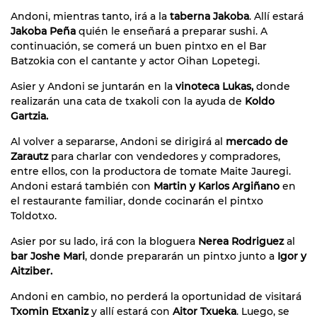
Andoni, mientras tanto, irá a la
taberna Jakoba
. Allí estará
Jakoba Peña
quién le enseñará a preparar sushi. A
continuación, se comerá un buen pintxo en el Bar
Batzokia con el cantante y actor Oihan Lopetegi.
Asier y Andoni se juntarán en la
vinoteca Lukas,
donde
realizarán una cata de txakoli con la ayuda de
Koldo
Gartzia.
Al volver a separarse, Andoni se dirigirá al
mercado de
Zarautz
para charlar con vendedores y compradores,
entre ellos, con la productora de tomate Maite Jauregi.
Andoni estará también con
Martin y Karlos Argiñano
en
el restaurante familiar, donde cocinarán el pintxo
Toldotxo.
Asier por su lado, irá con la bloguera
Nerea Rodriguez
al
bar Joshe Mari
, donde prepararán un pintxo junto a
Igor y
Aitziber.
Andoni en cambio, no perderá la oportunidad de visitará
Txomin Etxaniz
y allí estará con
Aitor Txueka
. Luego, se