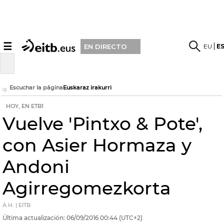
☰
EU
E
EN DIRECTO
Escuchar la página
Euskaraz irakurri
HOY, EN ETB1
Vuelve 'Pintxo & Pote',
con Asier Hormaza y
Andoni
Agirregomezkorta
A.H. | EITB
Última actualización:
06/09/2016
00:44
(UTC+2)