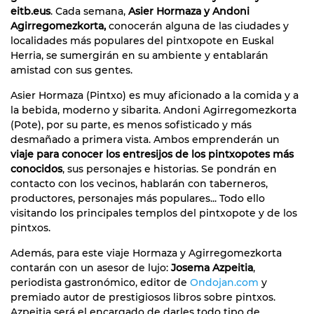
eitb.eus
. Cada semana,
Asier Hormaza y Andoni
Agirregomezkorta,
conocerán alguna de las ciudades y
localidades más populares del pintxopote en Euskal
Herria, se sumergirán en su ambiente y entablarán
amistad con sus gentes.
Asier Hormaza (Pintxo) es muy aficionado a la comida y a
la bebida, moderno y sibarita. Andoni Agirregomezkorta
(Pote), por su parte, es menos sofisticado y más
desmañado a primera vista. Ambos emprenderán un
viaje para conocer los entresijos de los pintxopotes más
conocidos
, sus personajes e historias. Se pondrán en
contacto con los vecinos, hablarán con taberneros,
productores, personajes más populares... Todo ello
visitando los principales templos del pintxopote y de los
pintxos.
Además, para este viaje Hormaza y Agirregomezkorta
contarán con un asesor de lujo:
Josema Azpeitia
,
periodista gastronómico, editor de
Ondojan.com
y
premiado autor de prestigiosos libros sobre pintxos.
Azpeitia será el encargado de darles todo tipo de