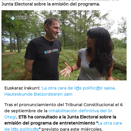
Junta Electoral sobre la emisión del programa.
Euskaraz irakurri:
'La otra cara de l@s polític@s' saioa,
Hauteskunde Batzordearen zain
Tras el pronunciamiento del Tribunal Constitucional el 6
de septiembre de la
inhabilitación definitiva del Sr.
Otegi
,
ETB ha consultado a la Junta Electoral sobre la
emisión del programa de entretenimiento
"
La otra cara
de l@s polític@s
"
previsto para este miércoles.