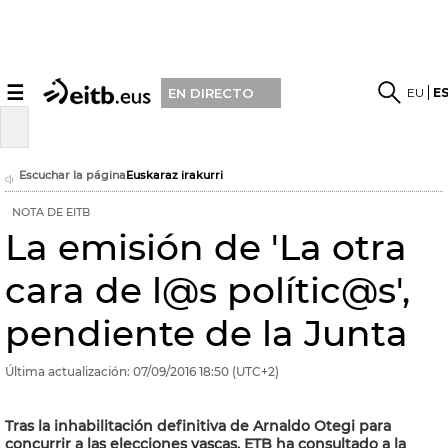
☰
EU
E
EN DIRECTO
Escuchar la página
Euskaraz irakurri
NOTA DE EITB
La emisión de 'La otra
cara de l@s polític@s',
pendiente de la Junta
Última actualización:
07/09/2016
18:50
(UTC+2)
Tras la inhabilitación definitiva de Arnaldo Otegi para
concurrir a las elecciones vascas, ETB ha consultado a la