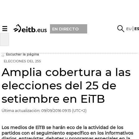
☰
EU
E
EN DIRECTO
Escuchar la página
ELECCIONES DEL 25S
Amplia cobertura a las
elecciones del 25 de
setiembre en EiTB
Última actualización:
09/09/2016
09:15
(UTC+2)
Los medios de EiTB se harán eco de la actividad de los
partidos con el seguimiento específico en los informativos
diarios, entrevistas, debates y programas especiales en la