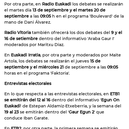
Por otra parte, en
Radio Euskadi
los debates se realizarán
el martes día
13 de septiembre y el martes 20 de
septiembre
a las
09:05
h en el programa 'Boulevard' de la
mano de Dani Álvarez.
Radio Vitoria
también ofrecerá los dos debates del
9 y el
16 de setiembre
dentro del informativo 'Araba Gaur I'
moderados por Maritxu Diaz.
En
Euskadi Irratia
, por otra parte y moderados por Maite
Artola, los debates se realizarán el jueves
15 de
septiembre y el miércoles 21
de septiembre a las
09:05
horas en el programa 'Faktoria'.
Entrevistas electorales
En lo que respecta a las entrevistas electorales, en
ETB1
se emitirán del 12 al 16
dentro del informativo '
Egun On
Euskadi
' de Estepan Aldamiz-Etxeberria, y la semana del
19 al 23
se emitirán dentro del '
Gaur Egun 2
' que
conduce Iban Garate.
En
ETB2
, por otra parte, la primera semana se emitirán