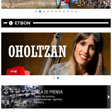
ETBON
SALA DE PRENSA
Notas de prensa,
convocatorias, agenda,
fototeca,…