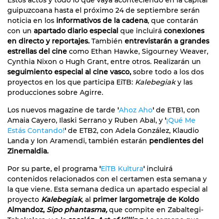
guipuzcoana hasta el próximo 24 de septiembre serán
noticia en los
informativos de la cadena
, que contarán
con un
apartado diario especial
que incluirá
conexiones
en directo y reportajes.
También
entrevistarán a grandes
estrellas del cine
como Ethan Hawke, Sigourney Weaver,
Cynthia Nixon o Hugh Grant, entre otros. Realizarán un
seguimiento especial al cine vasco,
sobre todo a los dos
proyectos en los que participa EiTB:
Kalebegiak
y las
producciones sobre Agirre.
Los nuevos magazine de tarde
'
Ahoz Aho
'
de ETB1, con
Amaia Cayero, Ilaski Serrano y Ruben Abal, y
'
¡Qué Me
Estás Contando!
'
de ETB2, con Adela González, Klaudio
Landa y Ion Aramendi, también estarán
pendientes del
Zinemaldia.
Por su parte, el programa
'
EiTB Kultura
'
incluirá
contenidos relacionados con el certamen esta semana y
la que viene. Esta semana dedica un apartado especial al
proyecto
Kalebegiak
,
al
primer largometraje de Koldo
Almandoz,
Sipo phantasma,
que compite en Zabaltegi-