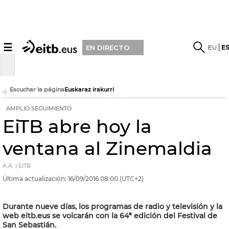
☰
EU
E
EN DIRECTO
Escuchar la página
Euskaraz irakurri
AMPLIO SEGUIMIENTO
EiTB abre hoy la
ventana al Zinemaldia
A.A. | EITB
Última actualización:
16/09/2016
08:00
(UTC+2)
Durante nueve días, los programas de radio y televisión y la
web eitb.eus se volcarán con la 64ª edición del Festival de
San Sebastián.