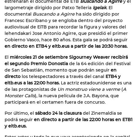
estrenarán el documental de ETB
Buscando a Agirre
y el
largometraje dirigido por Patxo Telleria
Igelak
. El
documental
Buscando a Agirre
ha sido dirigido por
Francesc Escribano y se engloba dentro del proyecto
audiovisual de EiTB para recordar la figura y valores del
lehendakari Jose Antonio Agirre, que presidió el primer
Gobierno Vasco, hace 80 años. Esta gala se podrá seguir
en directo en ETB4 y eitb.eus a partir de las 20:30 horas.
El
miércoles 21 de setiembre Sigourney Weaver recibirá
el segundo Premio Donostia
de la 64 edición del Festival
de San Sebastián, momento que podrán seguir
en
directo
los telespectadores a través del canal
ETB4 y
eitb.eus a las 22:00 horas.
La actriz estadounidense es una
de las protagonistas de
Un monstruo viene a verme
(
A
Monster Calls
), la nueva película de J.A. Bayona, que
participará en el certamen fuera de concurso.
Por último, el
sábado 24 la clausura
del Zinemaldia se
podrá seguir
en directo a partir de las 22:00 horas en ETB1
y eitb.eus.
Estos actos y todo lo que vaya aconteciendo en la capital