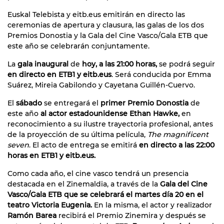
Euskal Telebista y eitb.eus emitirán en directo las
ceremonias de apertura y clausura, las galas de los dos
Premios Donostia y la Gala del Cine Vasco/Gala ETB que
este año se celebrarán conjuntamente.
La
gala inaugural
de
hoy, a las 21:00 horas,
se podrá seguir
en directo en ETB1 y eitb.eus
. Será conducida por Emma
Suárez, Mireia Gabilondo y Cayetana Guillén-Cuervo.
El
sábado
se entregará el
primer Premio Donostia
de
este año
al actor estadounidense Ethan Hawke,
en
reconocimiento a su ilustre trayectoria profesional, antes
de la proyección de su última película,
The magnificent
seven
. El acto de entrega se emitirá
en directo a las 22:00
horas en ETB1 y eitb.eus.
Como cada año, el cine vasco tendrá un presencia
destacada en el Zinemaldia, a través de la
Gala del Cine
Vasco/Gala ETB que se celebrará el martes día 20 en el
teatro Victoria Eugenia.
En la misma, el actor y realizador
Ramón Barea
recibirá el Premio Zinemira y después se