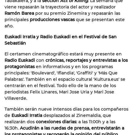
Tabakalera, y a la
sección
Act of Killing
.
La semana que
viene repasarán la trayectoria del actor y realizador
Ramón Barea
por su premio Zinemira y repasarán las
principales
producciones vascas
que se presentan este
año.
Euskadi Irratia y Radio Euskadi en el Festival de San
Sebastián
El certamen cinematográfico estará muy presente en
Radio Euskadi
con
crónicas, reportajes y entrevistas a los
protagonistas
en informativos y en los programas
principales: 'Boulevard', 'Iflandia', 'Graffiti' y 'Más Que
Palabras'. También en el espacio cultural 'Kultura.eus' se
centrarán en el festival. Todo ello de la mano de los
periodistas Felix Linares, Mari Jose Uria y Mari Jose
Villaverde.
También serán nueve intensos días para los compañeros
de
Euskadi Irratia
desplazados al Zinemaldia, que
realizarán dos
conexiones diarias
: a las 11:00h y a las
16:30h.
Acudirán a las ruedas de prensa, entrevistarán a
los protagonistas y recogerán la opinión del público
.