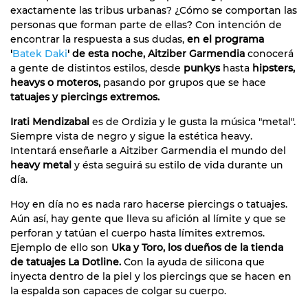
exactamente las tribus urbanas? ¿Cómo se comportan las
personas que forman parte de ellas? Con intención de
encontrar la respuesta a sus dudas,
en el
programa
'
Batek Daki
'
de esta noche, Aitziber Garmendia
conocerá
a gente de distintos estilos, desde
punkys
hasta
hipsters,
heavys o moteros,
pasando por grupos que se hace
tatuajes y piercings extremos.
Irati Mendizabal
es de Ordizia y le gusta la música "metal".
Siempre vista de negro y sigue la estética heavy.
Intentará enseñarle a Aitziber Garmendia el mundo del
heavy metal
y ésta seguirá su estilo de vida durante un
día.
Hoy en día no es nada raro hacerse piercings o tatuajes.
Aún así, hay gente que lleva su afición al límite y que se
perforan y tatúan el cuerpo hasta límites extremos.
Ejemplo de ello son
Uka y Toro, los dueños de la tienda
de tatuajes La Dotline.
Con la ayuda de silicona que
inyecta dentro de la piel y los piercings que se hacen en
la espalda son capaces de colgar su cuerpo.