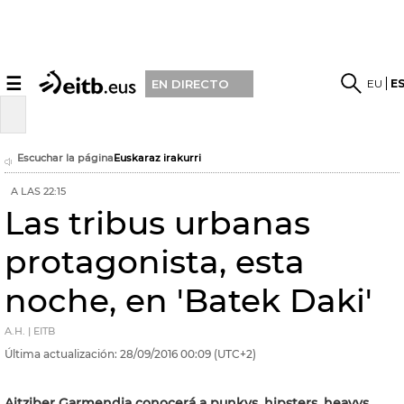
☰
EU
E
EN DIRECTO
Escuchar la página
Euskaraz irakurri
A LAS 22:15
Las tribus urbanas
protagonista, esta
noche, en 'Batek Daki'
A.H. | EITB
Última actualización:
28/09/2016
00:09
(UTC+2)
Aitziber Garmendia conocerá a punkys, hipsters, heavys,