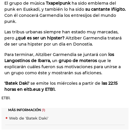
El grupo de música
Txapelpunk
ha sido emblema del
punk en Euskadi, y también lo ha sido
su cantante Iñigito.
Con él conocerá Garmendia los entresijos del mundo
punk.
Las tribus urbanas siempre han estado muy marcadas,
pero
¿qué es ser un hipster?
Aitziber Garmendia tratará
de ser una hipster por un día en Donostia.
Para terminar, Aitziber Garmendia se juntará con
los
Langostinos de Ibarra,
un
grupo de moteros
que le
explicarán cuáles fueron sus motivaciones para unirse a
un grupo como éste y mostrarán sus aficiones.
'Batek Daki'
se emite los miércoles a partir de
las 22:15
horas en eitb.eus y ETB1.
ETB1.
MÁS INFORMACIÓN
(1)
Web de 'Batek Daki'