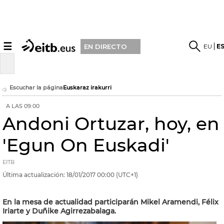
☰
EU
E
EN DIRECTO
Escuchar la página
Euskaraz irakurri
A LAS 09:00
Andoni Ortuzar, hoy, en
'Egun On Euskadi'
EITB
Última actualización:
18/01/2017
00:00
(UTC+1)
En la mesa de actualidad participarán Mikel Aramendi, Félix
Iriarte y Duñike Agirrezabalaga.