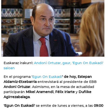
Euskaraz irakurri:
Andoni Ortuzar, gaur, 'Egun On Euskadi'
saioan
En el programa '
Egun On Euskadi
'
de hoy, Estepan
Aldamiz-Etxebarria
entrevistará al presidente de EBB
Andoni Ortuzar
. Asimismo, en la mesa de actualidad
participarán
Mikel Aramendi
,
Félix Iriarte
y
Duñike
Agirrezabalaga
.
'Egun On Euskadi'
se emite de lunes a viernes, a las
09:00