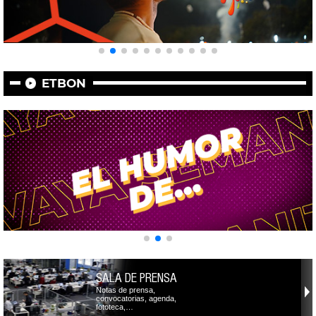
ETBON
SALA DE PRENSA
Notas de prensa,
convocatorias, agenda,
fototeca,…