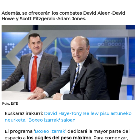
Además, se ofrecerán los combates David Aleen-David
Howe y Scott Fitzgerald-Adam Jones.
Foto: EiTB
Euskaraz irakurri:
David Haye-Tony Bellew pisu astuneko
neurketa, 'Boxeo izarrak' saioan
El programa
'
Boxeo Izarrak
'
dedicará la mayor parte del
espacio a
los púgiles del peso máximo
. Para comenzar,