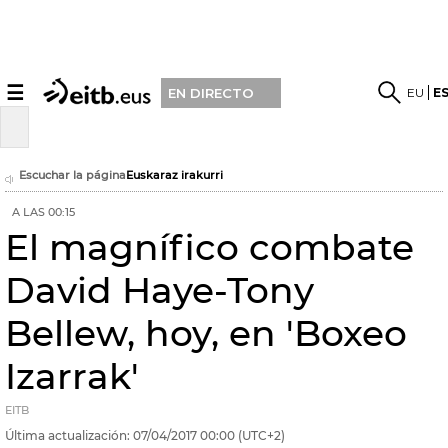
☰
EU
E
EN DIRECTO
Escuchar la página
Euskaraz irakurri
A LAS 00:15
El magnífico combate
David Haye-Tony
Bellew, hoy, en 'Boxeo
Izarrak'
EITB
Última actualización:
07/04/2017
00:00
(UTC+2)