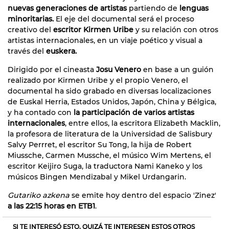
nuevas generaciones de artistas
partiendo de
lenguas
minoritarias.
El eje del documental será el proceso
creativo del
escritor Kirmen Uribe
y su relación con otros
artistas internacionales, en un viaje poético y visual a
través del
euskera.
Dirigido por el cineasta
Josu Venero
en base a un guión
realizado por Kirmen Uribe y el propio Venero, el
documental ha sido grabado en diversas localizaciones
de Euskal Herria, Estados Unidos, Japón, China y Bélgica,
y ha contado con
la participación de varios artistas
internacionales
, entre ellos, la escritora Elizabeth Macklin,
la profesora de literatura de la Universidad de Salisbury
Salvy Perrret, el escritor Su Tong, la hija de Robert
Miussche, Carmen Mussche, el músico Wim Mertens, el
escritor Keijiro Suga, la traductora Nami Kaneko y los
músicos Bingen Mendizabal y Mikel Urdangarin.
Gutariko azkena
se emite hoy dentro del espacio 'Zinez'
a las 22:15 horas en ETB1
.
SI TE INTERESÓ ESTO, QUIZÁ TE INTERESEN ESTOS OTROS