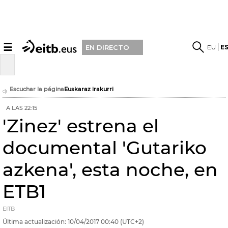
☰
EU
E
EN DIRECTO
Escuchar la página
Euskaraz irakurri
A LAS 22:15
'Zinez' estrena el
documental 'Gutariko
azkena', esta noche, en
ETB1
EITB
Última actualización:
10/04/2017
00:40
(UTC+2)