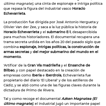
último magnate),
una cinta de espionaje e intriga política
que repasa la figura del industrial vasco
Horacio
Echevarrieta
.
La producción fue dirigida por José Antonio Hergueta y
Olivier Van der Zee, y saca a la luz pública la historia de
Horacio Echevarrieta
y el
submarino E-1
, desapercibida
para muchos historiadores. El documental recupera una
trama secreta urdida en los años 20 del pasado siglo que
combina
espionaje, intrigas políticas, la construcción de
armas secretas
y
del mejor submarino del mundo en el
momento
.
'Artífice' de la
Gran Vía madrileña
y el
Ensanche de
Bilbao
, y con papel destacado en la creación de
empresas como
Iberia
e
Iberdrola
, Echevarrieta fue
propietario del diario 'El Liberal' y de los astilleros de
Cádiz, y se alzó como una de las figuras claves durante la
dictadura de Primo de Rivera.
Tal y como recoge el documental
Azken Ma
gnatea
(El
último magnate)
, el industrial jugó un importante papel