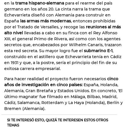
en la
trama hispano-alemana
para el rearme del país
germano en los años 20. La cinta narra la trama que
Echevarrieta diseñó con Alemania para construir en
España
las armas más modernas
, entonces prohibidas
por el Tratado de Versalles, y recoge las
reuniones al más
alto nivel
llevadas a cabo en su finca con el Rey Alfonso
XIII, el general Primo de Rivera, así como con los agentes
secretos que, encabezados por Wilhelm Canaris, trazaron
esta red secreta. Su mayor logro fue el
submarino E-1
,
construido en el astillero que Echevarrieta tenía en Cádiz
en 1931 y que, a la postre, sería el principio del fin de su
exitosa carrera empresarial.
Para hacer realidad el proyecto fueron necesarios
cinco
años de investigación en cinco países:
España, Holanda,
Alemania, Gran Bretaña y Estados Unidos. En concreto, 'El
último magnate' fue filmado en Málaga, Bilbao, Madrid,
Cádiz, Salamanca, Rotterdam y La Haya (Holanda), Berlín y
Bremen (Alemania).
SI TE INTERESÓ ESTO, QUIZÁ TE INTERESEN ESTOS OTROS
TEMAS