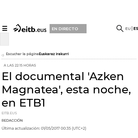
☰
EU
E
EN DIRECTO
Escuchar la página
Euskaraz irakurri
A LAS 22:15 HORAS
El documental 'Azken
Magnatea', esta noche,
en ETB1
EITB.EUS
REDACCIÓN
Última actualización:
01/05/2017
00:35
(UTC+2)