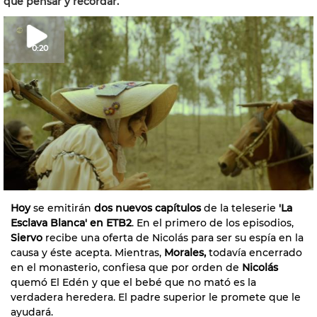
qué pensar y recordar.
0:20
Hoy
se emitirán
dos nuevos capítulos
de la teleserie
'La
Esclava Blanca' en ETB2
. En el primero de los episodios,
Siervo
recibe una oferta de Nicolás para ser su espía en la
causa y éste acepta. Mientras,
Morales,
todavía encerrado
en el monasterio, confiesa que por orden de
Nicolás
quemó El Edén y que el bebé que no mató es la
verdadera heredera. El padre superior le promete que le
ayudará.