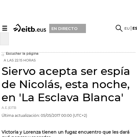
☰
EU
E
EN DIRECTO
Escuchar la página
A LAS 22:15 HORAS
Siervo acepta ser espía
de Nicolás, esta noche,
en 'La Esclava Blanca'
A.E.|EITB
Última actualización:
05/05/2017
00:00
(UTC+2)
Victoria y Lorenza tienen un fugaz encuentro que les dará