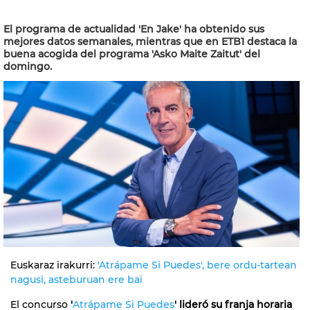
El programa de actualidad 'En Jake' ha obtenido sus
mejores datos semanales, mientras que en ETB1 destaca la
buena acogida del programa 'Asko Maite Zaitut' del
domingo.
Euskaraz irakurri:
'Atrápame Si Puedes', bere ordu-tartean
nagusi, asteburuan ere bai
El concurso
'
Atrápame Si Puedes
' lideró su franja horaria