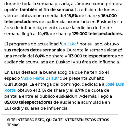
durante toda la semana pasada, alzándose como primera
opción
también el fin de semana
. La edición de lunes a
viernes obtuvo una media del
15,6%
de share y
164.000
telespectadores
de audiencia acumulada en Euskadi y su
área de influencia, mientras que la edición de fin de
semana llegó al
14,4%
de share y
129.000 telespectadores.
El programa de actualidad
'
En Jake
',
por su lado, obtuvo
sus mejores datos semanales.
Durante la semana alcanzó
una media del
8,4%
de share y
113.000 telespectadores
de
audiencia acumulada en Euskadi y su área de influencia.
En ETB1 destaca la buena acogida que ha tenido el
espacio
'
Asko Maite Zaitut
'
que presenta Zuhaitz
Gurrutxaga. La entrega del domingo, dedicada a
José Luis
Korta
, obtuvo el
3,1%
de share y el
8,7%
de cuota de
pantalla entre el público euskaldun. Además, llegó a
85.000 telespectadores
de audiencia acumulada en
Euskadi y su área de influencia.
SI TE INTERESÓ ESTO, QUIZÁ TE INTERESEN ESTOS OTROS
TEMAS