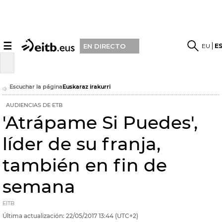
☰
EU
E
EN DIRECTO
Escuchar la página
Euskaraz irakurri
AUDIENCIAS DE ETB
'Atrápame Si Puedes',
líder de su franja,
también en fin de
semana
EITB
Última actualización:
22/05/2017
13:44
(UTC+2)