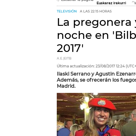
Euskaraz irakurri
TELEVISIÓN
A LAS 22:15 HORAS
La pregonera y
noche en 'Bil
2017'
A.E.|EITB
Última actualización:
23/08/2017
12:24
(UTC+
Ilaski Serrano y Agustin Ezenarr
Además, se ofrecerán los fuegos 
Madrid.