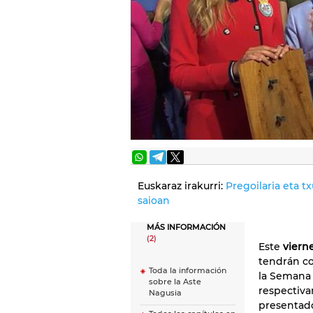
Euskaraz irakurri:
Pregoilaria eta t
saioan
MÁS INFORMACIÓN
(2)
Este
viern
tendrán c
Toda la información
la Semana 
sobre la Aste
respectiva
Nagusia
presentado