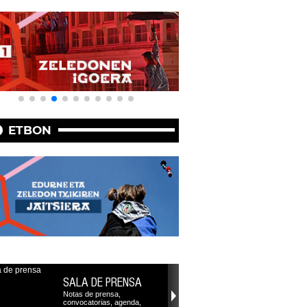
ETBON
SALA DE PRENSA
Notas de prensa,
convocatorias, agenda,