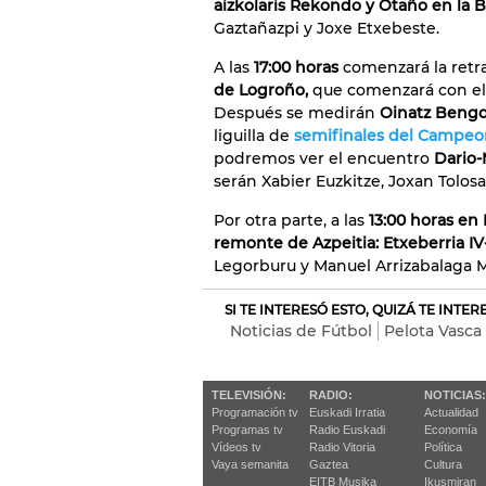
aizkolaris Rekondo y Otaño en la 
Gaztañazpi y Joxe Etxebeste.
A las
17:00 horas
comenzará la retra
de Logroño,
que comenzará con el
Después se medirán
Oinatz Bengo
liguilla de
semifinales del Campeo
podremos ver el encuentro
Dario-M
serán Xabier Euzkitze, Joxan Tolosa
Por otra parte, a las
13:00 horas en 
remonte de Azpeitia: Etxeberria IV-
Legorburu y Manuel Arrizabalaga M
SI TE INTERESÓ ESTO, QUIZÁ TE INTE
Noticias de Fútbol
Pelota Vasca
TELEVISIÓN:
RADIO:
NOTICIAS:
Programación tv
Euskadi Irratia
Actualidad
Programas tv
Radio Euskadi
Economía
Vídeos tv
Radio Vitoria
Política
Vaya semanita
Gaztea
Cultura
EITB Musika
Ikusmiran