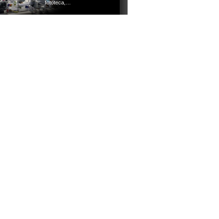
fototeca,…