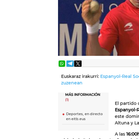
Euskaraz irakurri:
Espanyol-Real So
zuzenean
MÁS INFORMACIÓN
(1)
El partido 
Espanyol-
Deportes, en directo
este domi
en eitb.eus
Altuna y La
A las
16:00