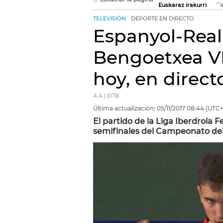
Euskaraz irakurri
TELEVISIÓN
DEPORTE EN DIRECTO
Espanyol-Real
Bengoetxea VI
hoy, en direct
A.A.| EITB
Última actualización:
05/11/2017
08:44
(UTC+
El partido de la Liga Iberdrola 
semifinales del Campeonato del 