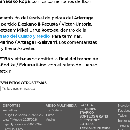
Banakako Kopa,
con los comentarios de Ibon
nsmisión del festival de pelota del
Adarraga
 partido
Elezkano II-Rezusta / Victor-Untoria
.
etxea y Mikel Urrutikoetxea
, dentro de la
nato del Cuatro y Medio
. Para terminar,
erino / Arteaga II-Salaverri
. Los comentaristas
 y Elena Azpeitia.
ETB4 y eitb.eus
se emitirá la
final del torneo de
Endika / Ezkurra II-Ion
, con el relato de Juanan
atxin.
RESEN ESTOS OTROS TEMAS
Televisión vasca
GAZTEA
DEPORTES:
VÍDEO MULTIMEDIA
Newslet
EL TIEMPO
Fútbol hoy
Top Vídeos
Facebo
TRÁFICO
LaLiga EA Sports 2025/2026
Fotos
Twitter
SORTEOS GRATIS
Liga F Moeve 2025/2026
Audios
ELECCIONES
Instagr
LOTERÍA
Liga Hypermotion 2025/2026
Telegra
TEMAS DE INTERÉS
Fórmula 1 hoy