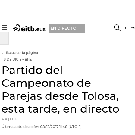
☰
EU
E
EN DIRECTO
Escuchar la página
8 DE DICIEMBRE
Partido del
Campeonato de
Parejas desde Tolosa,
esta tarde, en directo
A.A.| EITB
Última actualización:
08/12/2017
11:48
(UTC+1)