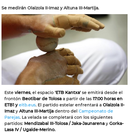
Se medirán Olaizola II-Imaz y Altuna III-Martija.
Este
viernes
, el espacio
'ETB Kantxa'
se emitirá desde el
frontón
Beotibar de Tolosa
a partir de las
17:00 horas en
ETB1 y
eitb.eus
. El partido estelar enfrentará a
Olaizola II-
Imaz
y
Altuna III-Martija
dentro del
Campeonato de
Parejas
. La velada se completará con los siguientes
partidos:
Mendizabal III-Tolosa / Jaka-Jaunarena
y
Gorka-
Lasa IV / Ugalde-Merino.