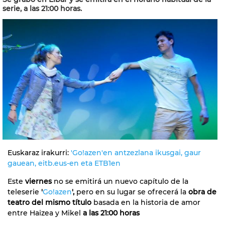
serie, a las 21:00 horas.
Euskaraz irakurri:
'Go!azen'en antzezlana ikusgai, gaur
gauean, eitb.eus-en eta ETB1en
Este
viernes
no se emitirá un nuevo capítulo de la
teleserie
'
Go!azen
',
pero en su lugar se ofrecerá la
obra de
teatro del mismo título
basada en la historia de amor
entre Haizea y Mikel
a las 21:00 horas