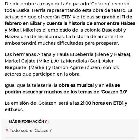
De diciembre a mayo del año pasado 'Go!azen' recorrió
toda Euskal Herria representando esta obra de teatro. La
actuación que ofrecerán ETB1 y eitb.eus
se grabó el 11 de
febrero en Eibar
y
cuenta la historia de amor entre Haizea
y Mikel.
Mikel es el empleado de la colonia Basakabi y
Haizea una de las alumnas. La historia de amor entre
ambos tendrá muchas dificultades para prosperar.
Las hermanas Aitana y Paula Etxeberria (Elene y Haizea),
Markel Gajate (Mikel), Aritz Mendiola (Gari), Asier
Burguete (Markel) y Ramón Agirre (Zuzen) son los
actores que participan en la obra.
Igual que la teleserie, la
obra es musical
y en ella
se
podrán escuchar muchos de los temas de 'Goazen 3.0'
La emisión de 'Go!azen' será a las
21:00 horas en ETB1 y
eitb.eus.
MÁS INFORMACIÓN
(1)
Todo sobre 'Go!azen'