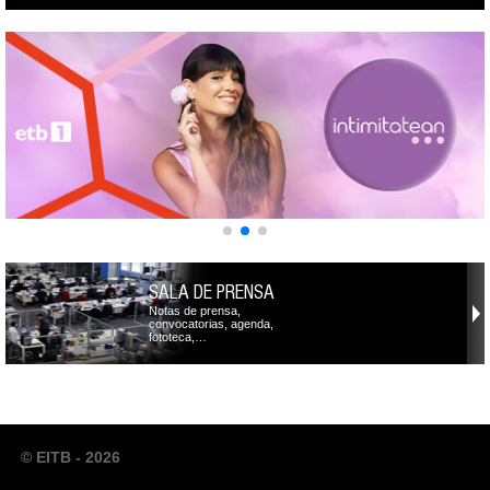
SALA DE PRENSA
Notas de prensa,
convocatorias, agenda,
fototeca,…
© EITB - 2026