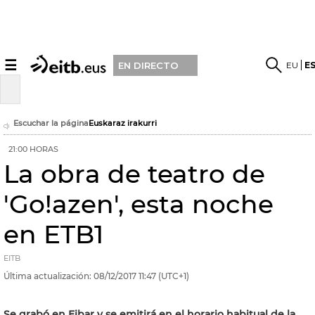
☰
EU
E
EN DIRECTO
Escuchar la página
Euskaraz irakurri
21:00 HORAS
La obra de teatro de
'Go!azen', esta noche
en ETB1
EITB
Última actualización:
08/12/2017
11:47
(UTC+1)
Se grabó en Eibar y se emitirá en el horario habitual de la