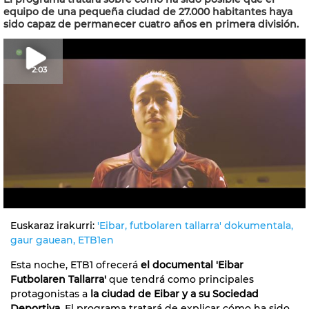
equipo de una pequeña ciudad de 27.000 habitantes haya
sido capaz de permanecer cuatro años en primera división.
2:03
Euskaraz irakurri:
'Eibar, futbolaren tallarra' dokumentala,
gaur gauean, ETB1en
Esta noche, ETB1 ofrecerá
el documental 'Eibar
Futbolaren Tallarra'
que tendrá como principales
protagonistas a
la ciudad de Eibar y a su Sociedad
Deportiva
. El programa tratará de explicar cómo ha sido