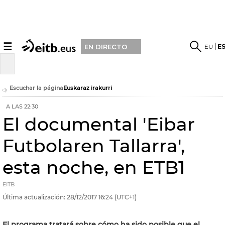
☰
EU
E
EN DIRECTO
Escuchar la página
Euskaraz irakurri
A LAS 22:30
El documental 'Eibar
Futbolaren Tallarra',
esta noche, en ETB1
EITB
Última actualización:
28/12/2017
16:24
(UTC+1)
El programa tratará sobre cómo ha sido posible que el