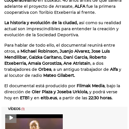
cooperativismo
en Euskadi. 40 años antes de que saliera
adelante el proyecto de Arrasate,
ALFA
fue la primera
cooperativa con Toribio Etxeberria al frente.
La historia y evolución de la ciudad,
así como su realidad
actual son imprescindibles para entender la creación y
evolución de la Sociedad Deportiva.
Para hablar de todo ello, el documental reunirá entre
otros, a
Michael Robinson, Juanjo Alvarez, Jose Luis
Mendilibar, Gaizka Garitano, Dani Garcia, Roberto
Etxeberria, Amaia Gorostiza, Ane Atristain
, a dos
trabajadores de
Orbea
, a un antiguo trabajador de
Alfa
y
al locutor de radio
Mateo Gilabert.
El documental está producido por
Filmak Media
, bajo la
dirección de
Oier Plaza y Joseba Urkiola,
y podrá verse
hoy en
ETB1
y en
eitb.eus
, a partir de las
22:30 horas.
VÍDEOS
(1)