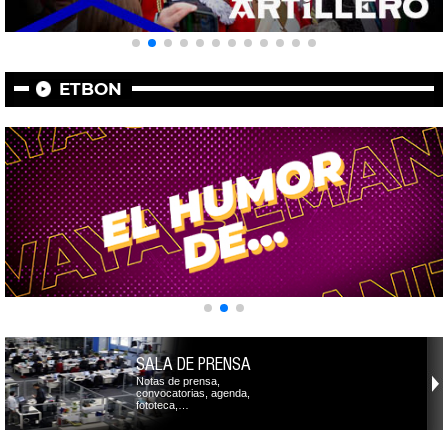
ETBON
SALA DE PRENSA
Notas de prensa,
convocatorias, agenda,
fototeca,…