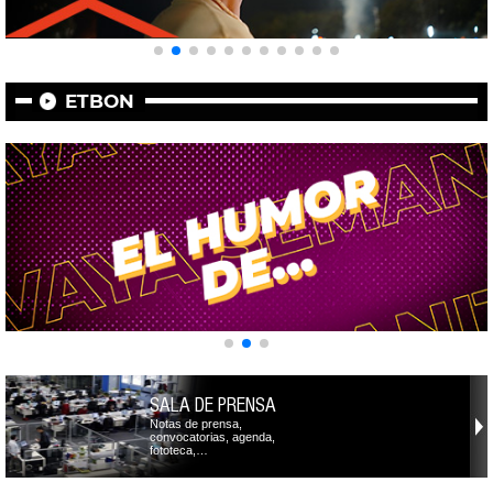
ETBON
SALA DE PRENSA
Notas de prensa,
convocatorias, agenda,
fototeca,…