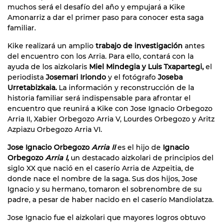
muchos será el desafío del año y empujará a Kike
Amonarriz a dar el primer paso para conocer esta saga
familiar.
Kike realizará un amplio
trabajo de investigación
antes
del encuentro con los Arria. Para ello, contará con la
ayuda de los aizkolaris
Miel Mindegia y Luis Txapartegi,
el
periodista
Josemari Iriondo
y el fotógrafo
Joseba
Urretabizkaia.
La información y reconstrucción de la
historia familiar será indispensable para afrontar el
encuentro que reunirá a Kike con Jose Ignacio Orbegozo
Arria II, Xabier Orbegozo Arria V, Lourdes Orbegozo y Aritz
Azpiazu Orbegozo Arria VI.
Jose Ignacio Orbegozo
Arria II
es el hijo de
Ignacio
Orbegozo
Arria I
,
un destacado aizkolari de principios del
siglo XX que nació en el caserío Arria de Azpeitia, de
donde nace el nombre de la saga. Sus dos hijos, Jose
Ignacio y su hermano, tomaron el sobrenombre de su
padre, a pesar de haber nacido en el caserío Mandiolatza.
Jose Ignacio fue el aizkolari que mayores logros obtuvo