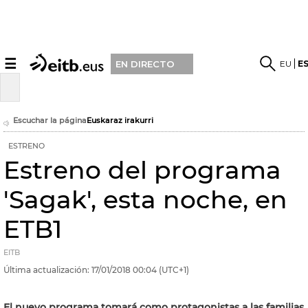
☰
EU
E
EN DIRECTO
Escuchar la página
Euskaraz irakurri
ESTRENO
Estreno del programa
'Sagak', esta noche, en
ETB1
EITB
Última actualización:
17/01/2018
00:04
(UTC+1)
El nuevo programa tomará como protagonistas a las familias