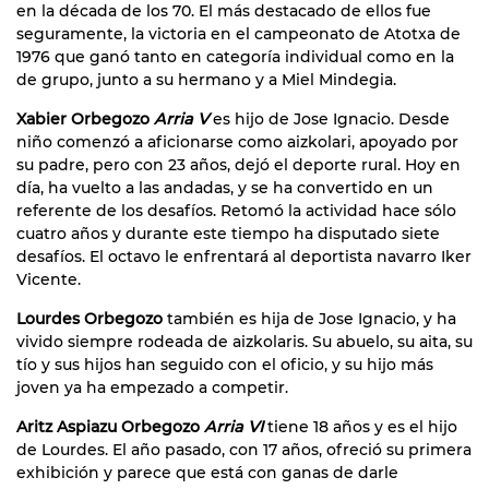
en la década de los 70. El más destacado de ellos fue
seguramente, la victoria en el campeonato de Atotxa de
1976 que ganó tanto en categoría individual como en la
de grupo, junto a su hermano y a Miel Mindegia.
Xabier Orbegozo
Arria V
es hijo de Jose Ignacio. Desde
niño comenzó a aficionarse como aizkolari, apoyado por
su padre, pero con 23 años, dejó el deporte rural. Hoy en
día, ha vuelto a las andadas, y se ha convertido en un
referente de los desafíos. Retomó la actividad hace sólo
cuatro años y durante este tiempo ha disputado siete
desafíos. El octavo le enfrentará al deportista navarro Iker
Vicente.
Lourdes Orbegozo
también es hija de Jose Ignacio, y ha
vivido siempre rodeada de aizkolaris. Su abuelo, su aita, su
tío y sus hijos han seguido con el oficio, y su hijo más
joven ya ha empezado a competir.
Aritz Aspiazu Orbegozo
Arria VI
tiene 18 años y es el hijo
de Lourdes. El año pasado, con 17 años, ofreció su primera
exhibición y parece que está con ganas de darle