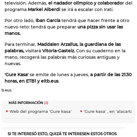
televisión. Además,
el nadador olímpico y colaborado
r del
programa
Markel Alberdi
se irá a escalar con Irati.
Por otro lado,
Iban García
tendrá que hacer frente a otro
nuevo reto: tendrá que preparar
una pizza sin usar las
manos.
Para terminar,
Maddalen Arzallus, la guardiana de las
palabras,
visitará
Vitoria-Gasteiz.
Con su cuaderno en la
mano, recogerá las palabras más curiosas antiguas y
nuevas.
'Gure Kasa'
se emite de lunes a jueves,
a partir de las 21:30
horas, en ETB1 y eitb.eus
.
b.eus.
MÁS INFORMACIÓN
(2)
Web del programa 'Gure kasa'
'Gure kasa' , en 'alacarta'
SI TE INTERESÓ ESTO, QUIZÁ TE INTERESEN ESTOS OTROS