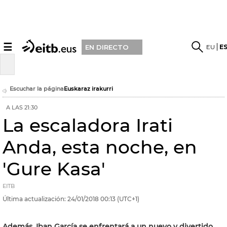
☰
EU
E
EN DIRECTO
Escuchar la página
Euskaraz irakurri
A LAS 21:30
La escaladora Irati
Anda, esta noche, en
'Gure Kasa'
EITB
Última actualización:
24/01/2018
00:13
(UTC+1)
Además, Iban García se enfrentará a un nuevo y divertido