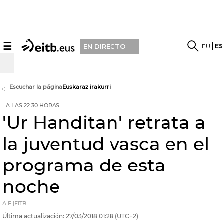
☰
EU
E
EN DIRECTO
Escuchar la página
Euskaraz irakurri
A LAS 22:30 HORAS
'Ur Handitan' retrata a
la juventud vasca en el
programa de esta
noche
A.E.|EITB
Última actualización:
27/03/2018
01:28
(UTC+2)