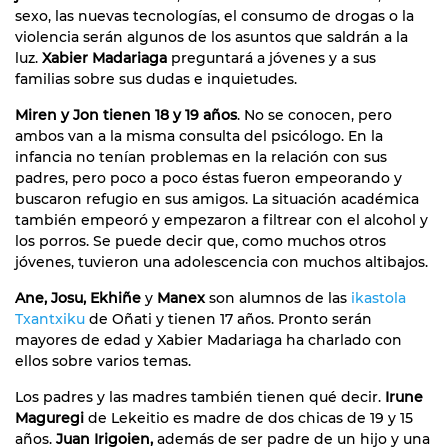
sexo, las nuevas tecnologías, el consumo de drogas o la
violencia serán algunos de los asuntos que saldrán a la
luz.
Xabier Madariaga
preguntará a jóvenes y a sus
familias sobre sus dudas e inquietudes.
Miren y Jon tienen 18 y 19 años
. No se conocen, pero
ambos van a la misma consulta del psicólogo. En la
infancia no tenían problemas en la relación con sus
padres, pero poco a poco éstas fueron empeorando y
buscaron refugio en sus amigos. La situación académica
también empeoró y empezaron a filtrear con el alcohol y
los porros. Se puede decir que, como muchos otros
jóvenes, tuvieron una adolescencia con muchos altibajos.
Ane, Josu, Ekhiñe
y
Manex
son alumnos de las
ikastola
Txantxiku
de Oñati y tienen 17 años. Pronto serán
mayores de edad y Xabier Madariaga ha charlado con
ellos sobre varios temas.
Los padres y las madres también tienen qué decir.
Irune
Maguregi
de Lekeitio es madre de dos chicas de 19 y 15
años.
Juan Irigoien,
además de ser padre de un hijo y una