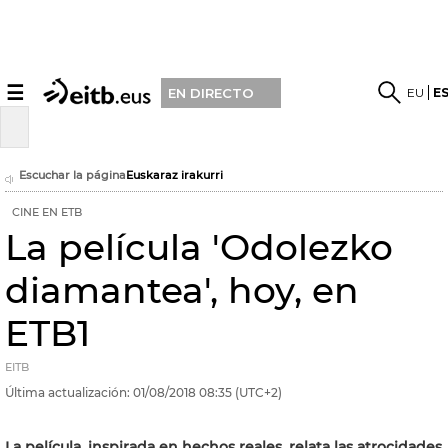
☰
EU
E
EN DIRECTO
Escuchar la página
Euskaraz irakurri
CINE EN ETB
La película 'Odolezko
diamantea', hoy, en
ETB1
EITB
Última actualización:
01/08/2018
08:35
(UTC+2)
La película, inspirada en hechos reales, relata las atrocidades