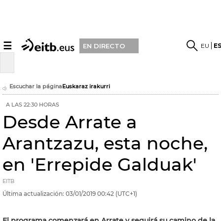
☰
EU
E
EN DIRECTO
Escuchar la página
Euskaraz irakurri
A LAS 22:30 HORAS
Desde Arrate a
Arantzazu, esta noche,
en 'Errepide Galduak'
EITB
Última actualización:
03/01/2019
00:42
(UTC+1)
El programa comenzará en Arrate y seguirá su camino de la