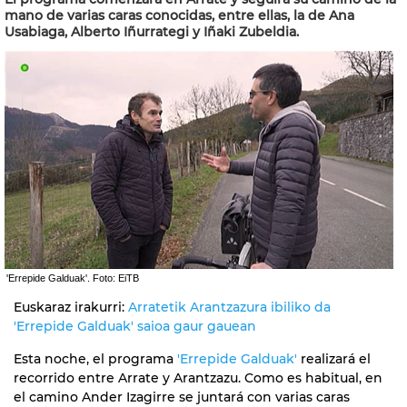
mano de varias caras conocidas, entre ellas, la de Ana
Usabiaga, Alberto Iñurrategi y Iñaki Zubeldia.
'Errepide Galduak'. Foto: EiTB
Euskaraz irakurri:
Arratetik Arantzazura ibiliko da
'Errepide Galduak' saioa gaur gauean
Esta noche, el programa
'Errepide Galduak'
realizará el
recorrido entre Arrate y Arantzazu. Como es habitual, en
el camino Ander Izagirre se juntará con varias caras