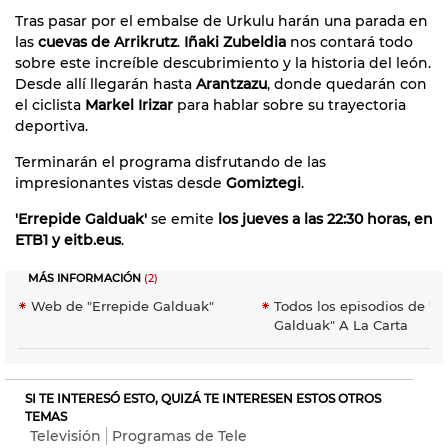
Tras pasar por el embalse de Urkulu harán una parada en
las
cuevas de Arrikrutz
.
Iñaki Zubeldia
nos contará todo
sobre este increíble descubrimiento y la historia del león.
Desde allí llegarán hasta
Arantzazu
, donde quedarán con
el ciclista
Markel Irizar
para hablar sobre su trayectoria
deportiva.
Terminarán el programa disfrutando de las
impresionantes vistas desde
Gomiztegi
.
'Errepide Galduak'
se emite
los jueves a las 22:30 horas, en
ETB1 y eitb.eus
.
MÁS INFORMACIÓN
(2)
Web de "Errepide Galduak"
Todos los episodios de "E
Galduak" A La Carta
SI TE INTERESÓ ESTO, QUIZÁ TE INTERESEN ESTOS OTROS
TEMAS
Televisión
Programas de Tele