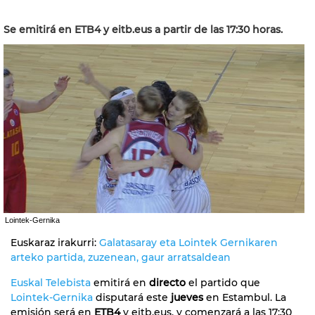
Se emitirá en ETB4 y eitb.eus a partir de las 17:30 horas.
Lointek-Gernika
Euskaraz irakurri:
Galatasaray eta Lointek Gernikaren
arteko partida, zuzenean, gaur arratsaldean
Euskal Telebista
emitirá en
directo
el partido que
Lointek-Gernika
disputará este
jueves
en Estambul. La
emisión será en
ETB4
y eitb.eus, y comenzará a las 17:30