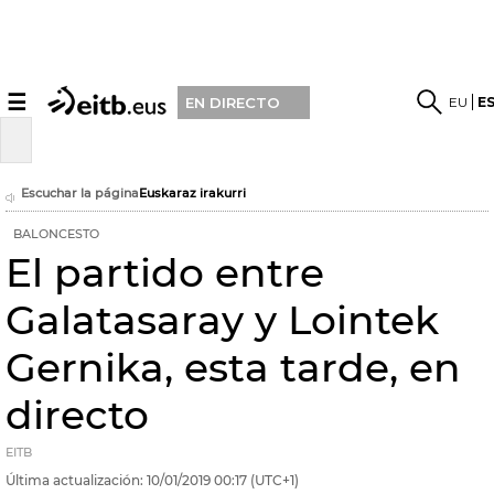
☰
EU
E
EN DIRECTO
Escuchar la página
Euskaraz irakurri
BALONCESTO
El partido entre
Galatasaray y Lointek
Gernika, esta tarde, en
directo
EITB
Última actualización:
10/01/2019
00:17
(UTC+1)