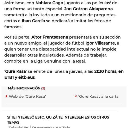
Asimismo, con
Nahiara Gago
jugarán a 'las películas' de
una forma un tanto especial.
Jon Gotzon Aldaparena
someterá a la invitada a un cuestionario de preguntas
cortas e
Iban García
se dedicará a imitar las fotos de
famosos.
Por su parte,
Aitor Frantsesena
presentará en su sección
a un nuevo amigo, el jugador de fútbol
Igor Villasante,
a
quien tener una discapacidad intelectual no le impide
desarrollar otras inquietudes. Además de trabajar,
compite en la Liga Genuine con la Real.
'Gure Kasa'
se emite de lunes a jueves, a las
21:30 horas, en
ETB1 y eitb.eus
.
MÁS INFORMACIÓN
(2)
Web de 'Gure Kasa'
'Gure Kasa', a la carta
SI TE INTERESÓ ESTO, QUIZÁ TE INTERESEN ESTOS OTROS
TEMAS
Televisión
Programas de Tele