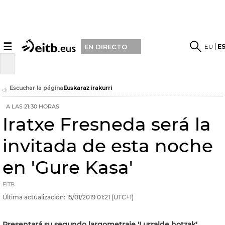
☰
EU
E
EN DIRECTO
Escuchar la página
Euskaraz irakurri
A LAS 21:30 HORAS
Iratxe Fresneda será la
invitada de esta noche
en 'Gure Kasa'
EITB
Última actualización:
15/01/2019
01:21
(UTC+1)
Presentará su segundo largometraje 'Lurralde hotzak'.