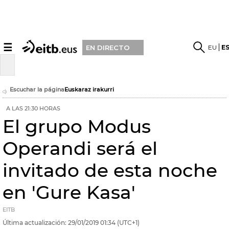
☰
EU
E
EN DIRECTO
Escuchar la página
Euskaraz irakurri
A LAS 21:30 HORAS
El grupo Modus
Operandi será el
invitado de esta noche
en 'Gure Kasa'
EITB
Última actualización:
29/01/2019
01:34
(UTC+1)