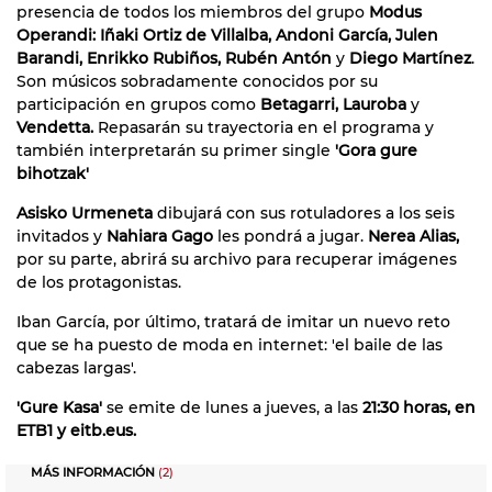
presencia de todos los miembros del grupo
Modus
Operandi: Iñaki Ortiz de Villalba, Andoni García, Julen
Barandi, Enrikko Rubiños, Rubén Antón
y
Diego Martínez
.
Son músicos sobradamente conocidos por su
participación en grupos como
Betagarri, Lauroba
y
Vendetta.
Repasarán su trayectoria en el programa y
también interpretarán su primer single
'Gora gure
bihotzak'
Asisko Urmeneta
dibujará con sus rotuladores a los seis
invitados y
Nahiara Gago
les pondrá a jugar.
Nerea Alias,
por su parte, abrirá su archivo para recuperar imágenes
de los protagonistas.
Iban García, por último, tratará de imitar un nuevo reto
que se ha puesto de moda en internet: 'el baile de las
cabezas largas'.
'Gure Kasa'
se emite de lunes a jueves, a las
21:30 horas, en
ETB1 y eitb.eus.
MÁS INFORMACIÓN
(2)