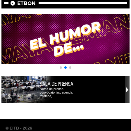
ETBON
SALA DE PRENSA
Notas de prensa,
convocatorias, agenda,
fototeca,…
© EITB - 2026