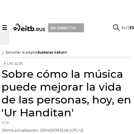
☰
EU
E
EN DIRECTO
Escuchar la página
Euskaraz irakurri
A LAS 22:30
Sobre cómo la música
puede mejorar la vida
de las personas, hoy, en
'Ur Handitan'
EITB
Última actualización:
23/04/2019
12:28
(UTC+2)