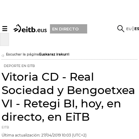
☰
EU
E
EN DIRECTO
Escuchar la página
Euskaraz irakurri
DEPORTE EN EITB
Vitoria CD - Real
Sociedad y Bengoetxea
VI - Retegi BI, hoy, en
directo, en EiTB
EITB
Última actualización:
27/04/2019
10:03
(UTC+2)