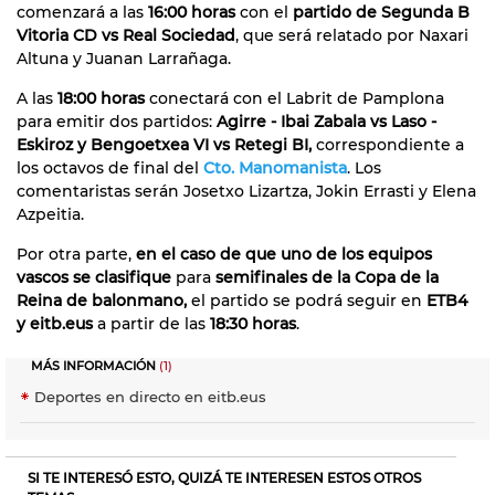
comenzará a las
16:00 horas
con el
partido de Segunda B
Vitoria CD vs Real Sociedad
, que será relatado por Naxari
Altuna y Juanan Larrañaga.
A las
18:00 horas
conectará con el Labrit de Pamplona
para emitir dos partidos:
Agirre - Ibai Zabala vs Laso -
Eskiroz y Bengoetxea VI vs Retegi BI,
correspondiente a
los octavos de final del
Cto. Manomanista
. Los
comentaristas serán Josetxo Lizartza, Jokin Errasti y Elena
Azpeitia.
Por otra parte,
en el caso de que uno de los equipos
vascos se clasifique
para
semifinales de la Copa de la
Reina de balonmano,
el partido se podrá seguir en
ETB4
y eitb.eus
a partir de las
18:30 horas
.
MÁS INFORMACIÓN
(1)
Deportes en directo en eitb.eus
SI TE INTERESÓ ESTO, QUIZÁ TE INTERESEN ESTOS OTROS