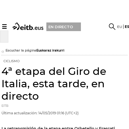
☰
EU
E
EN DIRECTO
Escuchar la página
Euskaraz irakurri
CICLISMO
4ª etapa del Giro de
Italia, esta tarde, en
directo
EITB
Última actualización:
14/05/2019
01:16
(UTC+2)
La retransmisión de la etapa entre Orbetello y Frascati