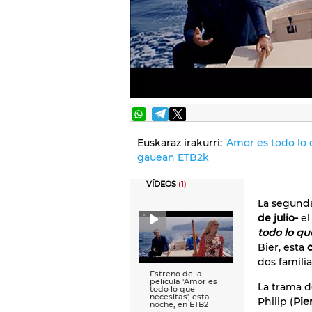
Euskaraz irakurri:
'Amor es todo lo 
gauean ETB2k
VÍDEOS
(1)
La segunda
de julio-
el
todo lo qu
Bier, esta
dos famili
Estreno de la
película 'Amor es
La trama d
todo lo que
necesitas', esta
Philip (
Pie
noche, en ETB2