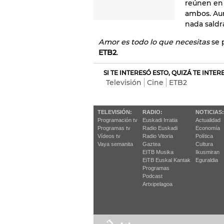
reúnen en 
ambos. Aun
nada saldr
Amor es todo lo que necesitas
se p
ETB2
.
SI TE INTERESÓ ESTO, QUIZÁ TE INTE
Televisión
Cine
ETB2
TELEVISIÓN:
RADIO:
NOTICIAS:
Programación tv
Euskadi Irratia
Actualidad
Programas tv
Radio Euskadi
Economía
Vídeos tv
Radio Vitoria
Política
Vaya semanita
Gaztea
Cultura
EITB Musika
Ikusmiran
EiTB Euskal Kantak
Eguraldia
Programas
Podcast
Artxipelagoa