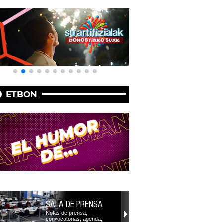
ETBON
SALA DE PRENSA
Notas de prensa,
convocatorias, agenda,