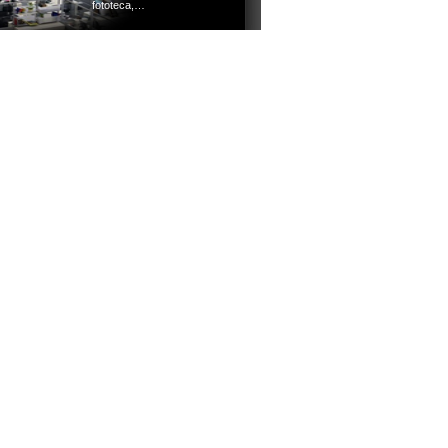
fototeca,…