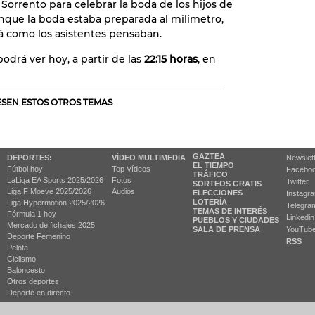
Sorrento para celebrar la boda de los hijos de
que la boda estaba preparada al milímetro,
á como los asistentes pensaban.
odrá ver hoy, a partir de las
22:15 horas
, en
RESEN ESTOS OTROS TEMAS
GAZTEA
DEPORTES:
VÍDEO MULTIMEDIA
Newslet
EL TIEMPO
Fútbol hoy
Top Vídeos
Facebo
TRÁFICO
LaLiga EA Sports 2025/2026
Fotos
Twitter
SORTEOS GRATIS
Liga F Moeve 2025/2026
Audios
ELECCIONES
Instagr
LOTERÍA
Liga Hypermotion 2025/2026
Telegra
TEMAS DE INTERÉS
Fórmula 1 hoy
Linkedin
PUEBLOS Y CIUDADES
Mercado de fichajes 2025
SALA DE PRENSA
YouTub
Deporte Femenino
RSS
Pelota
Ciclismo
Baloncesto
Otros deportes
Deporte en directo