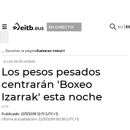
☰
EU
E
EN DIRECTO
Escuchar la página
Euskaraz irakurri
A LAS 00:30 HORAS
Los pesos pesados
centrarán 'Boxeo
Izarrak' esta noche
EITB
Publicado:
21/11/2019
12:17
(UTC+1)
Última actualización:
22/11/2019
00:36
(UTC+1)