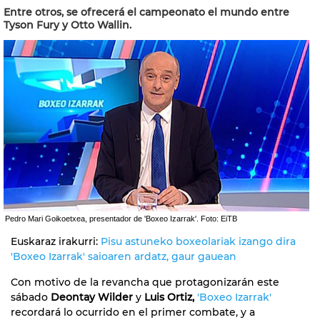
Entre otros, se ofrecerá el campeonato el mundo entre
Tyson Fury y Otto Wallin.
Pedro Mari Goikoetxea, presentador de 'Boxeo Izarrak'. Foto: EiTB
Euskaraz irakurri:
Pisu astuneko boxeolariak izango dira
'Boxeo Izarrak' saioaren ardatz, gaur gauean
Con motivo de la revancha que protagonizarán este
sábado
Deontay Wilder
y
Luis Ortiz,
'Boxeo Izarrak'
recordará lo ocurrido en el primer combate, y a