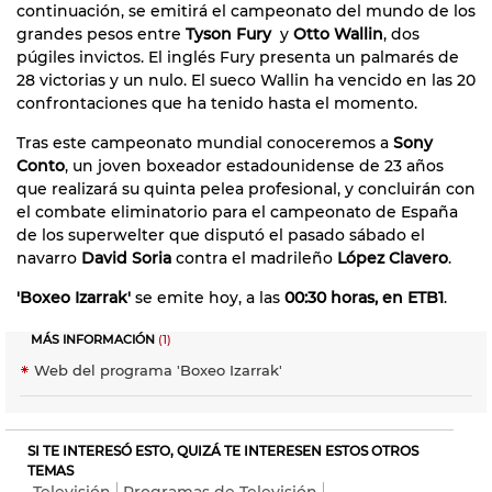
continuación, se emitirá el campeonato del mundo de los
grandes pesos entre
Tyson Fury
y
Otto Wallin
, dos
púgiles invictos. El inglés Fury presenta un palmarés de
28 victorias y un nulo. El sueco Wallin ha vencido en las 20
confrontaciones que ha tenido hasta el momento.
Tras este campeonato mundial conoceremos a
Sony
Conto
, un joven boxeador estadounidense de 23 años
que realizará su quinta pelea profesional, y concluirán con
el combate eliminatorio para el campeonato de España
de los superwelter que disputó el pasado sábado el
navarro
David Soria
contra el madrileño
López Clavero
.
'Boxeo Izarrak'
se emite hoy, a las
00:30 horas, en ETB1
.
MÁS INFORMACIÓN
(1)
Web del programa 'Boxeo Izarrak'
SI TE INTERESÓ ESTO, QUIZÁ TE INTERESEN ESTOS OTROS
TEMAS
Televisión
Programas de Televisión