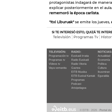
protagonistas indagará de manera 
explicar posteriormente en el aula
rememoró la época carlista
.
"Itxi Liburuak"
se emite los jueves,
SI TE INTERESÓ ESTO, QUIZÁ TE INTE
Televisión
Programas Tv
Histor
TELEVISIÓN:
RADIO:
NOTICIAS:
Programación tv
Euskadi Irratia
Actualidad
Programas tv
Radio Euskadi
Economía
Vídeos tv
Radio Vitoria
Política
Vaya semanita
Gaztea
Cultura
EITB Musika
Ikusmiran
EiTB Euskal Kantak
Eguraldia
Programas
Podcast
Artxipelagoa
© EITB - 2026
-
Portal de