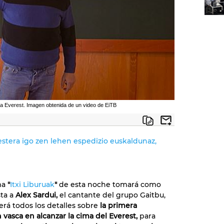
la Everest. Imagen obtenida de un video de EiTB
estera igo zen lehen espedizio euskaldunaz,
ma
"
Itxi Liburuak
"
de esta noche tomará como
ta a
Alex Sardui,
el cantante del grupo Gaitbu,
rá todos los detalles sobre
la primera
 vasca en alcanzar la cima del Everest,
para