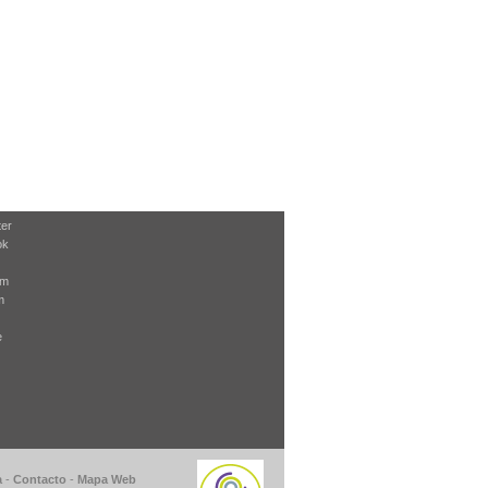
ter
ok
am
m
e
a
-
Contacto
-
Mapa Web