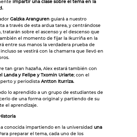
mente
impartir una clase sobre el tema en la
d.
tador
Gaizka Aranguren
guiará a nuestro
ta a través de esta ardua tarea, y centrándose
 tratarán sobre el ascenso y el descenso que
también el momento de fijar la Ikurriña en la
rá entre sus manos la verdadera prueba de
 incluso se vestirá con la chamarra que llevó en
ros.
re tan gran hazaña, Alex estará también con
l Landa y Felipe y Txomin Uriarte
; con el
xperto y periodista
Antton Iturriza.
todo lo aprendido a un grupo de estudiantes de
cerlo de una forma original y partiendo de su
e el aprendizaje.
istoria
 conocida impartiendo en la universidad
una
ara preparar el tema, cada uno de los