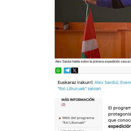
Alex Sardui habla sobre la primera expedición vasca 
Euskaraz irakurri:
Alex Sardui, Ever
"Itxi Liburuak" saioan
MÁS INFORMACIÓN
(2)
El progra
protagonis
Web del programa
que conoce
"Itxi Liburuak"
expedición