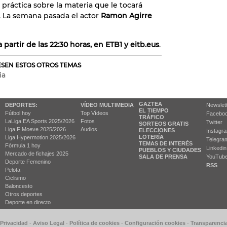
práctica sobre la materia que le tocará
. La semana pasada el actor
Ramon Agirre
a partir de las 22:30 horas, en ETB1 y eitb.eus
.
RESEN ESTOS OTROS TEMAS
ia
GAZTEA
DEPORTES:
VÍDEO MULTIMEDIA
Newslet
EL TIEMPO
Fútbol hoy
Top Vídeos
Facebo
TRÁFICO
LaLiga EA Sports 2025/2026
Fotos
Twitter
SORTEOS GRATIS
Liga F Moeve 2025/2026
Audios
ELECCIONES
Instagr
LOTERÍA
Liga Hypermotion 2025/2026
Telegra
TEMAS DE INTERÉS
Fórmula 1 hoy
Linkedin
PUEBLOS Y CIUDADES
Mercado de fichajes 2025
SALA DE PRENSA
YouTub
Deporte Femenino
RSS
Pelota
Ciclismo
Baloncesto
Otros deportes
Deporte en directo
 Privacidad
-
Aviso Legal
-
Política de cookies
-
Configuración cookies
-
Transparenci