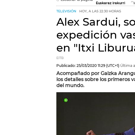
Euskaraz irakurri
TELEVISIÓN
HOY, A LAS 22:30 HORAS
Alex Sardui, s
expedición vas
en "Itxi Libur
EITB
Publicado:
25/03/2020
11:29
(UTC+1)
Última a
Acompañado por Gaizka Arangur
los detalles sobre los primeros
del mundo.