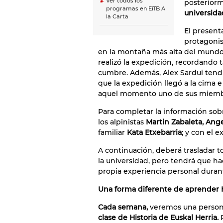
Ver todos los
posterior
programas en EiTB A
universida
la Carta
El presen
protagonis
en la montaña más alta del mundo,
realizó la expedición, recordando 
cumbre. Además, Alex Sardui tend
que la expedición llegó a la cima e
aquel momento uno de sus miemb
Para completar la información sob
los alpinistas
Martin Zabaleta, Ange
familiar
Kata Etxebarria
; y con el e
A continuación, deberá trasladar 
la universidad, pero tendrá que ha
propia experiencia personal durant
Una forma diferente de aprender H
Cada semana,
veremos una persona
clase de Historia de Euskal Herria.
P