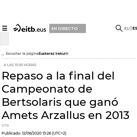
☰
EU
E
EN DIRECTO
Escuchar la página
Euskaraz irakurri
A LAS 15:00 HORAS
Repaso a la final del
Campeonato de
Bertsolaris que ganó
Amets Arzallus en 2013
EITB
Publicado:
12/06/2020
13:26
(UTC+2)