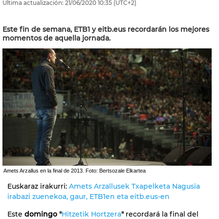
Última actualización:
21/06/2020
10:35
(UTC+2)
Este fin de semana, ETB1 y eitb.eus recordarán los mejores
momentos de aquella jornada.
Amets Arzallus en la final de 2013. Foto: Bertsozale Elkartea
Euskaraz irakurri:
Amets Arzallusek Txapelketa Nagusia
irabazi zuenekoa, gaur, ETB1en eta eitb.eus-en
Este
domingo "
Hitzetik Hortzera
"
recordará la final del