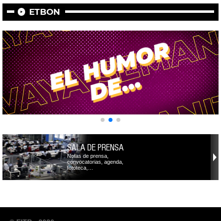
ETBON
SALA DE PRENSA
Notas de prensa,
convocatorias, agenda,
fototeca,…