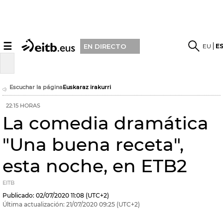
☰
EU
E
EN DIRECTO
Escuchar la página
Euskaraz irakurri
22:15 HORAS
La comedia dramática
"Una buena receta",
esta noche, en ETB2
EITB
Publicado:
02/07/2020
11:08
(UTC+2)
Última actualización:
21/07/2020
09:25
(UTC+2)