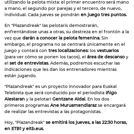
utilizando la pelota mixta: el primer encuentro será mano
a mano, el segundo por parejas y el tercero, de nuevo,
individual. Cada jueves se pondrán
en juego tres puntos.
En "Plazandreak" las pelotaris demostrarán,
enfrentándose unas a otras, su destreza en el frontón a la
vez que
darán a conocer la pelota femenina.
Sin
embargo, el programa no se centrará únicamente en el
juego y contará con
tres localizaciones:
los
vestuarios
(para ver cómo se ponen los tacos), el
área de descanso
y
el
set de entrevistas.
Además, podremos escuchar las
indicaciones que les dan los entrenadores mientras
están jugando.
"Plazandreak" es un proyecto innovador para Euskal
Telebista que será conducido por el periodista
Iñigo
Aiestaran
y la pelotari
Gentzane Aldai.
En los dos
primeros programas
Ane Muruamendiaraz
se encargará
de realizar las entrevistas a las protagonistas.
Hoy, "Plazandreak"
se emitirá los jueves, a las 22:30 horas,
en ETB1 y eitb.eus.