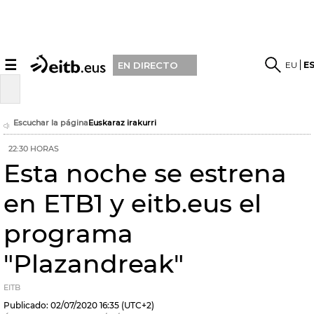
☰
EU
E
EN DIRECTO
Escuchar la página
Euskaraz irakurri
22:30 HORAS
Esta noche se estrena
en ETB1 y eitb.eus el
programa
"Plazandreak"
EITB
Publicado:
02/07/2020
16:35
(UTC+2)