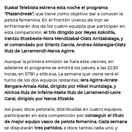
Euskal Telebista estrena esta noche el programa
"Plazandreak",
que tiene como objetivo dar a conocer la
pelota femenina. En el frontón Uranzu de Irun se
enfrentarán dos de los cuatro equipos que participan en
esta competición:
el trío dirigido por Reyes Azkoitia,
Irantzu Etxebeste-Nora Mendizabal-Olatz Arrizabalaga, y
el comandado por Erlantz Garcia, Andrea Aldaregia-Olatz
Ruiz de Larramendi-Naroa Agirre.
Aunque la primera emisión se hará este viernes, en
adelante el programa se emitirá los jueves, a las 22:30
horas, en ETB1 y eitb.eus. La semana que viene será el
turno de los dos equipos restantes:
Iera Agirre-Arrate
Bergara-Amaia Aldai, dirigido por Mikel Inuntziaga, y
Ainhoa Ruiz de Infante-Maite Ruiz de Larramendi-Leire
Garai, dirigido por Naroa Elizalde.
Así pues, doce pelotaris, distribuidas en cuatro equipos,
participarán en esta competición por
conseguir el título
de mejor equipo vasco de pelota femenina
.
Cada semana
se disputarán
tres partidos
, a doce tantos cada uno, y